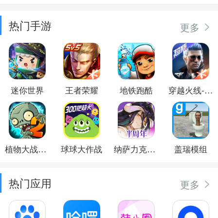
热门手游
更多
迷你世界
王者荣耀
地铁跑酷
穿越火线-枪战王者
植物大战僵尸2
球球大作战
纳萨力克之王
盖瑞模组
热门应用
更多