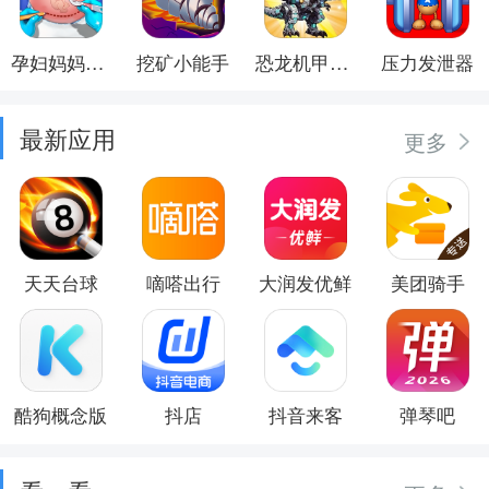
孕妇妈妈日记
挖矿小能手
恐龙机甲射手
压力发泄器
最新应用
更多
天天台球
嘀嗒出行
大润发优鲜
美团骑手
酷狗概念版
抖店
抖音来客
弹琴吧