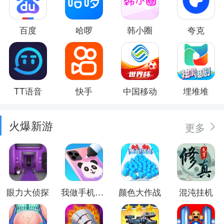
百度
哈啰
韩小圈
夸克
TT语音
快手
中国移动
埋堆堆
火爆新游
更多
眼力大侦探
我做手机壳特好看
颜色大作战
混沌挂机