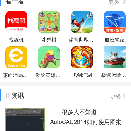
看一看
更多
找靓机
斗兽棋
踢向世界尽头
航班管家
惠而浦易服务
动物英雄总动员
飞剑江湖
极速运输英雄
IT资讯
更多
很多人不知道
AutoCAD2014如何使用图案