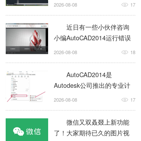
填充?今日为你们带来的文章
2026-08-08
17
是关于AutoCAD2014如何使
用图案填充的内容，还有不
近日有一些小伙伴咨询
清楚小伙伴和小编一起去学
小编AutoCAD2014运行错误
习一下吧。1.打开
怎么办?下面就为大家带来了
2026-08-08
18
AutoCAD2014这款软件，进
AutoCAD2014运行错误怎么
入AutoCAD2014的操作界
办的解决方法，有需要的小
AutoCAD2014是
面，如图所示：2.在该界面内
伙伴可以来了解了解哦。1.打
Autodesk公司推出的专业计
找到矩形选项，如图所示：3.
开控制面板，选择
算机辅助设计（CAD）软
点击矩...
2026-08-08
17
AutodeskAutoCAD2014。2.
件，广泛应用于机械、电
等AutodeskAutoCAD2014的
子、建筑、服装等多个工程
微信又双叒叕上新功能
安装程序加载完毕。3.选择添
与设计领域。作为行业标准
了！大家期待已久的图片视
加/...
工具之一，它提供了强大的