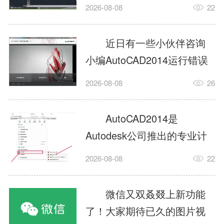
填充?今日为你们带来的文章
2026-08-08
22
是关于AutoCAD2014如何使
用图案填充的内容，还有不
近日有一些小伙伴咨询
清楚小伙伴和小编一起去学
小编AutoCAD2014运行错误
习一下吧。1.打开
怎么办?下面就为大家带来了
2026-08-08
26
AutoCAD2014这款软件，进
AutoCAD2014运行错误怎么
入AutoCAD2014的操作界
办的解决方法，有需要的小
AutoCAD2014是
面，如图所示：2.在该界面内
伙伴可以来了解了解哦。1.打
Autodesk公司推出的专业计
找到矩形选项，如图所示：3.
开控制面板，选择
算机辅助设计（CAD）软
点击矩...
2026-08-08
22
AutodeskAutoCAD2014。2.
件，广泛应用于机械、电
等AutodeskAutoCAD2014的
子、建筑、服装等多个工程
微信又双叒叕上新功能
安装程序加载完毕。3.选择添
与设计领域。作为行业标准
了！大家期待已久的图片视
加/...
工具之一，它提供了强大的