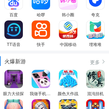
百度
哈啰
韩小圈
夸克
TT语音
快手
中国移动
埋堆堆
火爆新游
更多
眼力大侦探
我做手机壳特好看
颜色大作战
混沌挂机