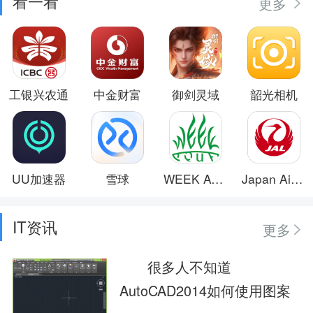
看一看
更多
工银兴农通
中金财富
御剑灵域
韶光相机
UU加速器
雪球
WEEK AQUA
Japan Airlines
IT资讯
更多
很多人不知道
AutoCAD2014如何使用图案