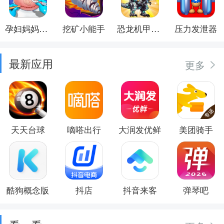
孕妇妈妈日记
挖矿小能手
恐龙机甲射手
压力发泄器
最新应用
更多
天天台球
嘀嗒出行
大润发优鲜
美团骑手
酷狗概念版
抖店
抖音来客
弹琴吧