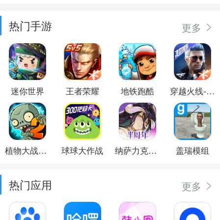
热门手游
更多
迷你世界
王者荣耀
地铁跑酷
穿越火线-枪战王者
植物大战僵尸2
球球大作战
纳萨力克之王
盖瑞模组
热门应用
更多