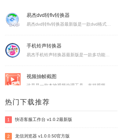
ColorSPY
ColorSPY是一款专业实用的屏幕取色与色码转换工具，用于屏幕任意颜色提取、色码转换与颜色管理，支持多种常用色码格式，广泛应用于网页设计、平面绘图、编程开发等场景。取色精准快速，能轻松获取屏幕任意位置的颜色信息。ColorSPY功能1.实时屏幕取色，鼠标悬停即可获取屏幕任意位置颜色，无需复杂操作。...
易杰dvd转flv转换器
易杰dvd转flv转换器最新版是一款dvd格式转flv格式的应用工具，易杰dvd转flv转换器官方版支持高质量的把DVD光盘转换输出Flash的FLV、SWF、F4V和AVI、VCD、SVCD、WMV等视频格式，易杰dvd转flv转换器还可以把多个片段合并成一个DVD标题/音节。软件特色1、易杰dv...
手机铃声转换器
易杰手机铃声转换器最新版是一款多功能的手机铃声转换软件，易杰手机铃声转换器官方版软件具有强大的音频转换功能，同时还支持视频文件格式转换，易杰手机铃声转换器支持目前所有流行的音、视频文件格式，如：MP3/MP2/OGG/APE/WAV/WMA/等，且转换简单、快速。易杰手机铃声转换器基本简介易杰手机铃...
视频抽帧截图
热门下载推荐
这是是一款本地视频处理工具，支持视频单帧无损导出、视频截图、批量抽帧、视频裁剪、视频拼接和视频变速，素材在本机处理，文件无需上传，适合从视频中提取关键画面、整理多张原图或快速处理视频片段。视频抽帧：播放并定位到目标画面，显示当前帧号，支持上一帧、下一帧微调，一键导出单张PNG无损原图。视频批量抽帧截...
快语客服工作台 v1.0.2最新版
1
虹盘
虹盘是一款云存储产品，核心功能是家庭数据的在线管理、备份、同步、分享，主要特点是家庭成员既可以共同管理家庭内的共享数据，也可以管理自身的个人数据，并且具有消息推送、好友管理、文件外链、多账号登录、日志管理等其他功能，拥有web、pc、android、ios等多个客户端，是云时代家庭数据的管理平台。
龙信浏览器 v1.0.0.50官方版
2