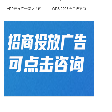
BlazeMediaPro是一款造型新颖，功能齐全的多媒体工具，它支持几乎所有的音频、视频格式及其播放列表（MP3、MP2、ASF、MPG、MPEG、MPE、AVI、WMA、WMV、VIV、MOV、QT、WAV、CDA、DAT、ASX、WAX、M3U、WVX、MIDI、AIFF、AU、SND），能进...
APP开屏广告怎么关闭？3招彻底关闭跳转
WPS 2026史诗级更新！重构存储管理，深度融合AI应用