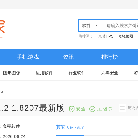
软件
热搜词：
惠普HPS
魔镜修图
手机游戏
资讯
排行榜
图形图像
应用软件
行业软件
杀毒安全
游
ts
v1.2.1.8207最新版
历史
安全
无捆绑
：
免费软件
其它
人还下载了
：
2026-06-24