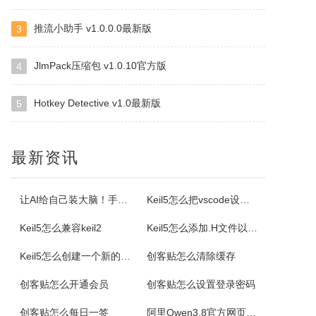
推流小助手 v1.0.0.0最新版
3
ImapBox邮箱网盘
ImapBox是一款高安全性的纯单机版邮箱云存储软件。ImapBox仅和您的email所在的全球各大邮局服务商进行数据上传和下载通讯（Imap全球标准通讯协议）。ImapBox本身并不提供给您任何数据存储空间。您的存储空间属于您自已的邮箱空间的总和。iMapBox内置了强大的数据检索引擎，文件高速同...
JlmPack压缩包 v1.0.10官方版
4
Hotkey Detective v1.0最新版
5
小云
小云是一款提供移动端与PC端文件传输连通的应用软件。可以将您家里的PC变为您手机可以随处访问的云存储（网盘）。您可以在外出时，随时随地方便的登录并且上传下载您需要的任何照片、音乐、视频或者其它文件。
最新资讯
云诺
云诺网盘官方版是一款简洁实用、轻松上手的免费云服务软件，云诺网盘官方版能完美地实现身为云最基本的存储和同步功能，还能让用户方便极速的传送文件。云诺的最大价值，就是帮助用户节省时间。云诺是国内第一款真正的跨平台云服务，拥有专利待审的即时推送、增量同步等高端技术。云诺网盘软件特色1、文件链接功能：您可以...
让AI给自己装大脑！手把手教你学会安装使用Agent Skill
Keil5怎么把vscode设置外部编辑器
Keil5怎么兼容keil2
Keil5怎么添加.H文件以及Keil5添加.H文件的方法
NetStumbler
Keil5怎么创建一个新的51单片机项目
创客贴怎么清除缓存
NetStumbler是Windows平台下最著名的查找无线接入点的免费工具，NetStumbler支持PCMCIA无线网卡，还支持全球GPS卫星定位系统。NetStumbler支持服务集识别符(SSID)、无线加密协议(WiredEquivalentPrivacy-WEP)、开放式认证、共享密码认...
创客贴怎么开通会员
创客贴怎么设置登录密码
Blaze MediaPro
创客贴怎么每日一签
阿里Qwen3.8官方网页版入口