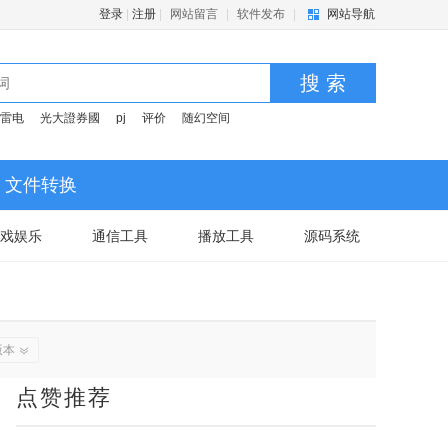
登录
|
注册
|
网站留言
|
软件发布
|
网站导航
搜 索
雷电
光大證券國
pj
评价
随幻空间
文件转换
戏娱乐
通信工具
播放工具
源码系统
版本
点赞推荐