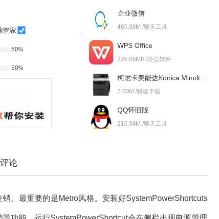
企业微信
465.98M /聊天工具
脑管家
WPS Office
50%
226.09MB /办公软件
50%
柯尼卡美能达Konica Minolta bizhub 227i 驱动
7.00M /驱动下载
QQ怀旧版
216.94M /聊天工具
评论
要的是Metro风格。安装好SystemPowerShortcuts
能，运行SystemPowerShortcut会在侧栏出现电源管理