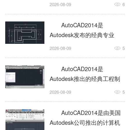
工具，主打稳定2D施工图绘
2026-08-09
6
制与轻量化三维建模，适配
建筑、机械、室内、市政多
AutoCAD2014是
行业工程设计。版本新增图
Autodesk发布的经典专业
纸标签页、实景地理地图、
CAD制图设计软件，是工程
2026-08-09
5
协同设计交流模块，优化命
设计领域使用率极高的老牌
令行智能纠错与图层批量管
绘图工具。软件专注精准二
AutoCAD2014是
理，支持Win8触屏操作、点
维绘图、图纸编辑、参数化
Autodesk推出的经典工程制
云扫描数据导入，兼容各类
设计及基础三维建模，广泛
图设计软件，主打高效精准
DWG图纸格式，文件互通...
2026-08-09
5
应用于建筑设计、机械制
的二维工程绘图与基础三维
造、土木工程、室内设计等
建模作业，适配建筑、机
AutoCAD2014是由美国
多个行业。软件优化绘图流
械、市政、室内设计等多行
Autodesk公司推出的计算机
畅度与文件兼容性，支持参
业场景。软件优化运行机制