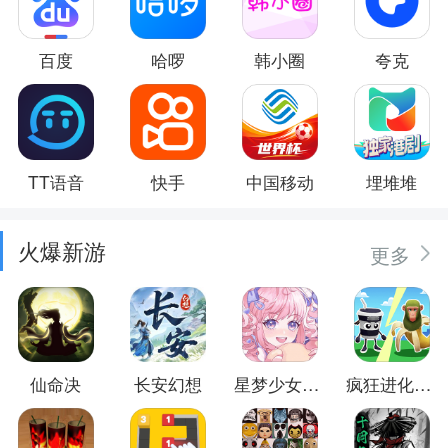
百度
哈啰
韩小圈
夸克
TT语音
快手
中国移动
埋堆堆
火爆新游
更多
仙命决
长安幻想
星梦少女换装
疯狂进化防卫战