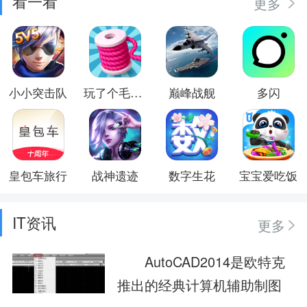
看一看
更多
小小突击队
玩了个毛线儿
巅峰战舰
多闪
皇包车旅行
战神遗迹
数字生花
宝宝爱吃饭
IT资讯
更多
AutoCAD2014是欧特克
推出的经典计算机辅助制图