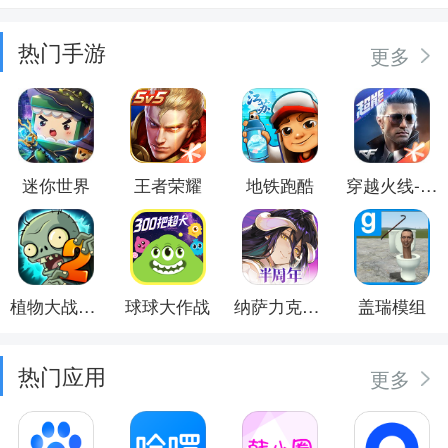
热门手游
更多
迷你世界
王者荣耀
地铁跑酷
穿越火线-枪战王者
植物大战僵尸2
球球大作战
纳萨力克之王
盖瑞模组
热门应用
更多