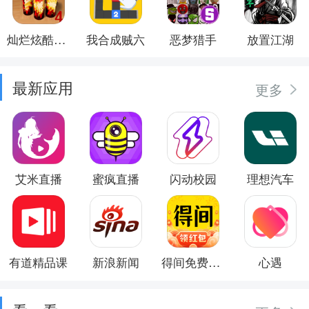
灿烂炫酷模拟器
我合成贼六
恶梦猎手
放置江湖
最新应用
更多
艾米直播
蜜疯直播
闪动校园
理想汽车
有道精品课
新浪新闻
得间免费小说
心遇