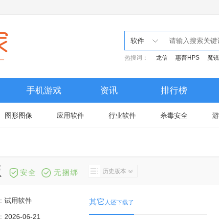
软件
热搜词：
龙信
惠普HPS
魔镜
手机游戏
资讯
排行榜
图形图像
应用软件
行业软件
杀毒安全
游
版
历史版本
安全
无捆绑
：
试用软件
其它
人还下载了
：
2026-06-21