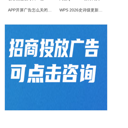
BlazeMediaPro是一款造型新颖，功能齐全的多媒体工具，它支持几乎所有的音频、视频格式及其播放列表（MP3、MP2、ASF、MPG、MPEG、MPE、AVI、WMA、WMV、VIV、MOV、QT、WAV、CDA、DAT、ASX、WAX、M3U、WVX、MIDI、AIFF、AU、SND），能进...
APP开屏广告怎么关闭？3招彻底关闭跳转
WPS 2026史诗级更新！重构存储管理，深度融合AI应用