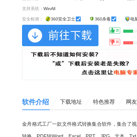
支持系统：
WinAll
安全检测：
360安全卫士
360杀毒
电
软件介绍
下载地址
特色推荐
网友
金舟格式工厂一款文件格式转换集合软件，集合了视
转换，PDF转Word，Excel，PPT，JPG，文本，Tx