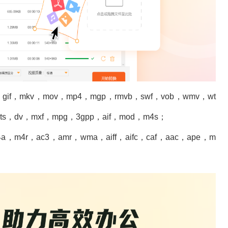
gif，mkv，mov，mp4，mgp，rmvb，swf，vob，wmv，wt
ts，dv，mxf，mpg，3gpp，aif，mod，m4s；
m4r，ac3，amr，wma，aiff，aifc，caf，aac，ape，m