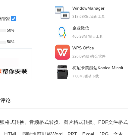
WindowManager
318.68KB /桌面工具
脑管家
企业微信
50%
465.98M /聊天工具
50%
WPS Office
226.09MB /办公软件
柯尼卡美能达Konica Minolta bizhub 227i 驱动
7.00M /驱动下载
评论
频格式转换、音频格式转换、图片格式转换、PDF文件格式
t，HTML，同时也可以将Word、PPT、Excel，JPG，文本，