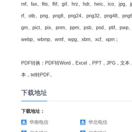
mf、fax、fits、flif、gif、hrz、hdr、heic、ico、jp
rf、otb、png、png8、png24、png32、png48、png
gm、pict、pix、pnm、ppm、psb、psd、ptif、pwp、rla
webp、wbmp、wmf、wpg、xbm、xcf、xpm；
PDF转换：PDF转Word，Excel，PPT，JPG，文本
本，txt转PDF。
下载地址
下载地址：
华南电信
华北电信