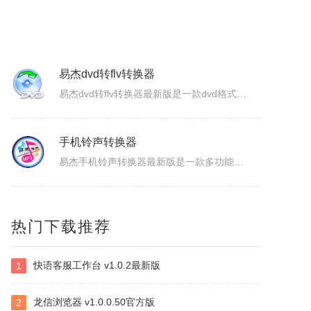
ColorSPY
ColorSPY是一款专业实用的屏幕取色与色码转换工具，用于屏幕任意颜色提取、色码转换与颜色管理，支持多种常用色码格式，广泛应用于网页设计、平面绘图、编程开发等场景。取色精准快速，能轻松获取屏幕任意位置的颜色信息。ColorSPY功能1.实时屏幕取色，鼠标悬停即可获取屏幕任意位置颜色，无需复杂操作。...
易杰dvd转flv转换器
易杰dvd转flv转换器最新版是一款dvd格式转flv格式的应用工具，易杰dvd转flv转换器官方版支持高质量的把DVD光盘转换输出Flash的FLV、SWF、F4V和AVI、VCD、SVCD、WMV等视频格式，易杰dvd转flv转换器还可以把多个片段合并成一个DVD标题/音节。软件特色1、易杰dv...
手机铃声转换器
易杰手机铃声转换器最新版是一款多功能的手机铃声转换软件，易杰手机铃声转换器官方版软件具有强大的音频转换功能，同时还支持视频文件格式转换，易杰手机铃声转换器支持目前所有流行的音、视频文件格式，如：MP3/MP2/OGG/APE/WAV/WMA/等，且转换简单、快速。易杰手机铃声转换器基本简介易杰手机铃...
视频抽帧截图
热门下载推荐
这是是一款本地视频处理工具，支持视频单帧无损导出、视频截图、批量抽帧、视频裁剪、视频拼接和视频变速，素材在本机处理，文件无需上传，适合从视频中提取关键画面、整理多张原图或快速处理视频片段。视频抽帧：播放并定位到目标画面，显示当前帧号，支持上一帧、下一帧微调，一键导出单张PNG无损原图。视频批量抽帧截...
快语客服工作台 v1.0.2最新版
1
虹盘
虹盘是一款云存储产品，核心功能是家庭数据的在线管理、备份、同步、分享，主要特点是家庭成员既可以共同管理家庭内的共享数据，也可以管理自身的个人数据，并且具有消息推送、好友管理、文件外链、多账号登录、日志管理等其他功能，拥有web、pc、android、ios等多个客户端，是云时代家庭数据的管理平台。
龙信浏览器 v1.0.0.50官方版
2