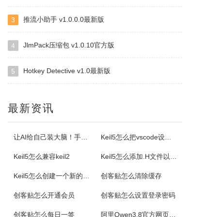
推流小助手 v1.0.0.0最新版
3
ImapBox邮箱网盘
ImapBox是一款高安全性的纯单机版邮箱云存储软件。ImapBox仅和您的email所在的全球各大邮局服务商进行数据上传和下载通讯（Imap全球标准通讯协议）。ImapBox本身并不提供给您任何数据存储空间。您的存储空间属于您自已的邮箱空间的总和。iMapBox内置了强大的数据检索引擎，文件高速同...
JlmPack压缩包 v1.0.10官方版
4
Hotkey Detective v1.0最新版
5
小云
小云是一款提供移动端与PC端文件传输连通的应用软件。可以将您家里的PC变为您手机可以随处访问的云存储（网盘）。您可以在外出时，随时随地方便的登录并且上传下载您需要的任何照片、音乐、视频或者其它文件。
最新资讯
云诺
云诺网盘官方版是一款简洁实用、轻松上手的免费云服务软件，云诺网盘官方版能完美地实现身为云最基本的存储和同步功能，还能让用户方便极速的传送文件。云诺的最大价值，就是帮助用户节省时间。云诺是国内第一款真正的跨平台云服务，拥有专利待审的即时推送、增量同步等高端技术。云诺网盘软件特色1、文件链接功能：您可以...
让AI给自己装大脑！手把手教你学会安装使用Agent Skill
Keil5怎么把vscode设置外部编辑器
Keil5怎么兼容keil2
Keil5怎么添加.H文件以及Keil5添加.H文件的方法
NetStumbler
Keil5怎么创建一个新的51单片机项目
创客贴怎么清除缓存
NetStumbler是Windows平台下最著名的查找无线接入点的免费工具，NetStumbler支持PCMCIA无线网卡，还支持全球GPS卫星定位系统。NetStumbler支持服务集识别符(SSID)、无线加密协议(WiredEquivalentPrivacy-WEP)、开放式认证、共享密码认...
创客贴怎么开通会员
创客贴怎么设置登录密码
Blaze MediaPro
创客贴怎么每日一签
阿里Qwen3.8官方网页版入口