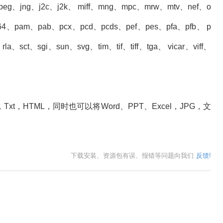
g、jpeg、jng、j2c、j2k、 miff、mng、mpc、mrw、mtv、nef、o
64、pam、pab、pcx、pcd、pcds、pef、pes、pfa、pfb、 p
、sct、sgi、sun、svg、tim、tif、tiff、tga、 vicar、viff、
，Txt，HTML，同时也可以将Word、PPT、Excel，JPG，文
下载安装、资源包有误、报错等问题向我们
反馈!