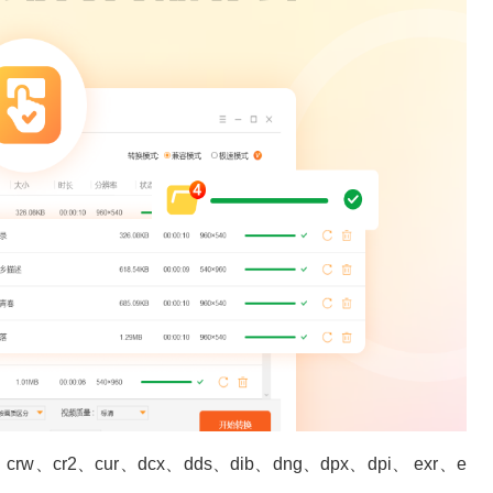
w、cr2、cur、dcx、dds、dib、dng、dpx、dpi、 exr、e