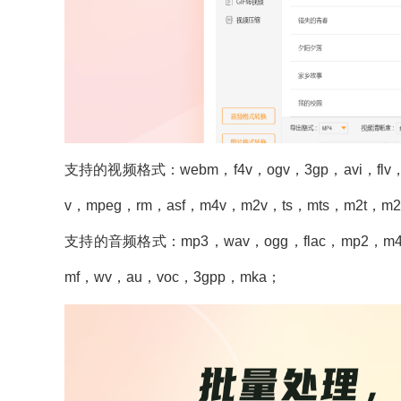
支持的视频格式：webm，f4v，ogv，3gp，avi，flv，
v，mpeg，rm，asf，m4v，m2v，ts，mts，m2t，m2
支持的音频格式：mp3，wav，ogg，flac，mp2，m4a，
mf，wv，au，voc，3gpp，mka；