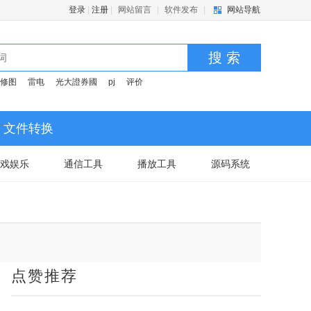
登录
|
注册
|
网站留言
|
软件发布
|
网站导航
搜 索
修图
雷电
光大證券國
pj
评价
文件转换
戏娱乐
通信工具
播放工具
源码系统
点赞推荐