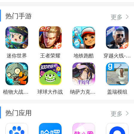
热门手游
更多
迷你世界
王者荣耀
地铁跑酷
穿越火线-枪战王者
植物大战僵尸2
球球大作战
纳萨力克之王
盖瑞模组
热门应用
更多