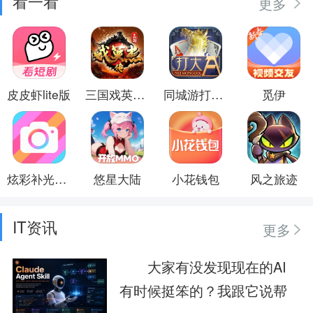
看一看
更多
皮皮虾lite版
三国戏英杰传
同城游打大A
觅伊
炫彩补光相机
悠星大陆
小花钱包
风之旅迹
IT资讯
更多
大家有没发现现在的AI
有时候挺笨的？我跟它说帮