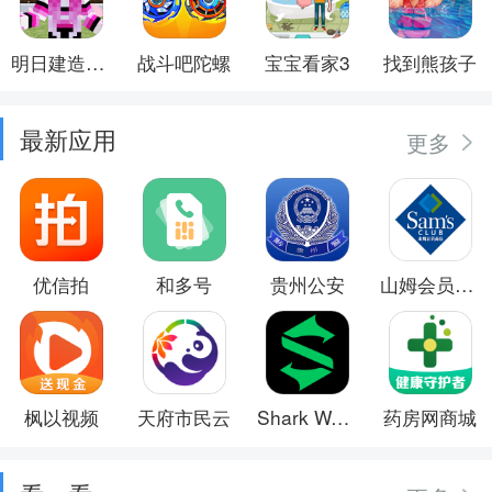
明日建造大师
战斗吧陀螺
宝宝看家3
找到熊孩子
最新应用
更多
优信拍
和多号
贵州公安
山姆会员商店
枫以视频
天府市民云
Shark Wear
药房网商城