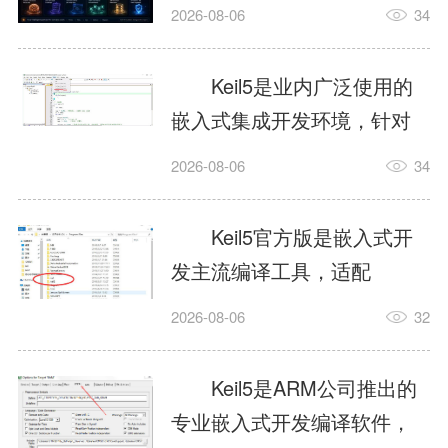
我订个明天早上的闹钟，它
2026-08-06
34
顶多回一段好的。为什么会
这样？因为AI，就是个只会
Keil5是业内广泛使用的
耍嘴皮子的书呆子。它脑子
嵌入式集成开发环境，针对
里有海量知识，但没有真正
ARM、51内核单片机提供编
2026-08-06
34
激发出来实力。而
译、调试、仿真一体化能
AgentSkill，就是给AI大脑装
力，代码编译稳定，调试工
Keil5官方版是嵌入式开
上的一双机械手，它真的能
具成熟，大量开源项目基于
发主流编译工具，适配
解决很多问题。1什么是
该平台开发。新项目需要单
STM32、51单片机等多款芯
AgentSkillSkill指...
2026-08-06
32
独下载对应芯片支持包，新
片，编辑器功能完善，支持
手配置难度较高，正版商业
在线调试、代码仿真，兼容
Keil5是ARM公司推出的
授权费用不菲，未授权版本
众多厂商芯片安装包。软件
专业嵌入式开发编译软件，
存在程序容量限制，适合硬
需要手动添加器件库，初次