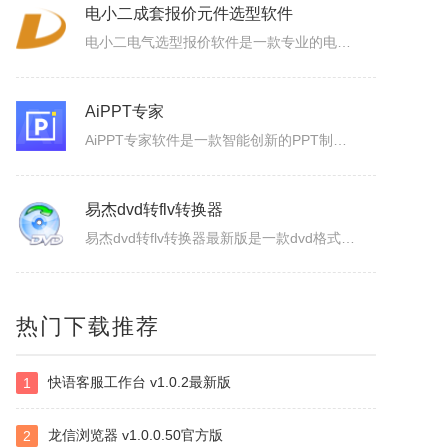
Property Cube
PropertyCube是一款很酷的而简单快速的更改文件名软件，可同时改变文件的三个属性（只读、隐藏、存档）、两个时间标志（修改和创建日期）、重命名还具有替换、插入、增加、删除等功能。另外，重命名特点，如预习、撤销、错误日志，和相同的名字命名都可以更改。
电小二成套报价元件选型软件
电小二电气选型报价软件是一款专业的电气元件选型软件，是利驰软件最新推出的一款客户端元件选型工具。电小二具有快速选型、查价、找样本、上手快的特点。电小二电气元件选型软件及元件库定期更新，永久免费。
AiPPT专家
AiPPT专家软件是一款智能创新的PPT制作工具，致力于为广大用户提供便捷、高效的PPT制作体验。作为一款人工智能助手，软件具备一键生成PPT、智能生成大纲、海量模板和素材可以选择以及文档后台管理等功能，让您轻松应对各种演示场景，提升工作效率。1.一键生成PPT：只需输入主题、关键词和要点，系统便会...
易杰dvd转flv转换器
热门下载推荐
易杰dvd转flv转换器最新版是一款dvd格式转flv格式的应用工具，易杰dvd转flv转换器官方版支持高质量的把DVD光盘转换输出Flash的FLV、SWF、F4V和AVI、VCD、SVCD、WMV等视频格式，易杰dvd转flv转换器还可以把多个片段合并成一个DVD标题/音节。软件特色1、易杰dv...
快语客服工作台 v1.0.2最新版
1
手机铃声转换器
易杰手机铃声转换器最新版是一款多功能的手机铃声转换软件，易杰手机铃声转换器官方版软件具有强大的音频转换功能，同时还支持视频文件格式转换，易杰手机铃声转换器支持目前所有流行的音、视频文件格式，如：MP3/MP2/OGG/APE/WAV/WMA/等，且转换简单、快速。易杰手机铃声转换器基本简介易杰手机铃...
龙信浏览器 v1.0.0.50官方版
2