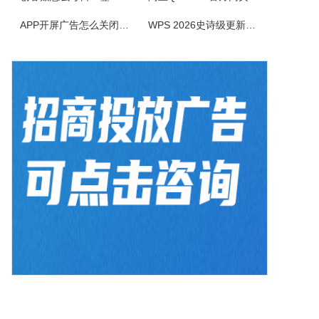
OfflineCommander是一个网页抓取工具，支持FILE、HTTP、HTTPS、FTP协议和Proxy，还可以对抓取回来的网页资料做关键字、网址、标题、内文、文件大小、格式、文件修改日期等检索设置。
APP开屏广告怎么关闭？3招彻底关闭跳转
WPS 2026史诗级更新！重构存储管理，深度融合AI应用