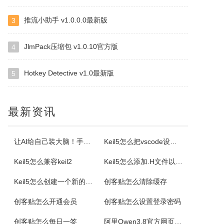
推流小助手 v1.0.0.0最新版
3
视频抽帧截图
这是是一款本地视频处理工具，支持视频单帧无损导出、视频截图、批量抽帧、视频裁剪、视频拼接和视频变速，素材在本机处理，文件无需上传，适合从视频中提取关键画面、整理多张原图或快速处理视频片段。视频抽帧：播放并定位到目标画面，显示当前帧号，支持上一帧、下一帧微调，一键导出单张PNG无损原图。视频批量抽帧截...
JlmPack压缩包 v1.0.10官方版
4
Hotkey Detective v1.0最新版
5
NirSoft SmartSniff
捕获通过网络适配器的TCP/IP数据包，并且可以以客户端和服务器之间的会话序列的形式查看所捕获取的数据。可以使用两种模式查看TCP/IP会话：ASCII模式（针对以文本为基础的协议，例如HTTP、SMTP，POP3和FTP。），十六进制转储模式（针对以非文本形式为基础的协议，例如DNS）。
最新资讯
Selteco Menu Maker
是一个专业级的网页菜单生成工具。中文支持较好。您不需要了解任何DTHML或JAVASCRIPT知识，简单的几步就可生成动态网页菜单。最主要的是，你可以随时修改随时预览，生成的。JS文件可嵌入任意一个网页中。你可以修改菜单背景颜色，字体颜色，子菜单项目。
让AI给自己装大脑！手把手教你学会安装使用Agent Skill
Keil5怎么把vscode设置外部编辑器
Keil5怎么兼容keil2
Keil5怎么添加.H文件以及Keil5添加.H文件的方法
格尔维一键建站软件
Keil5怎么创建一个新的51单片机项目
创客贴怎么清除缓存
通过软件可以建设网站，顶级域名2级域名全都一键生成。
创客贴怎么开通会员
创客贴怎么设置登录密码
Offline Commander
创客贴怎么每日一签
阿里Qwen3.8官方网页版入口