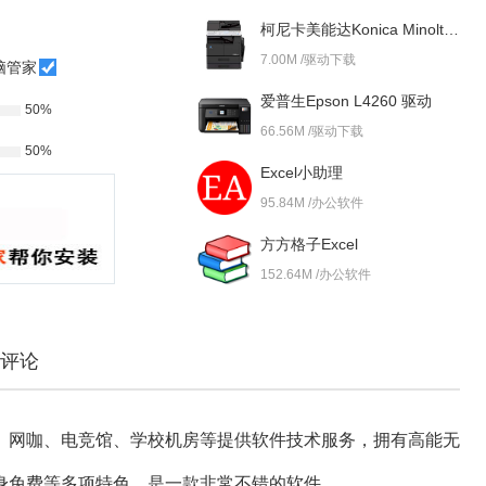
柯尼卡美能达Konica Minolta bizhub 227i 驱动
7.00M /驱动下载
脑管家
爱普生Epson L4260 驱动
50%
66.56M /驱动下载
50%
Excel小助理
95.84M /办公软件
方方格子Excel
152.64M /办公软件
评论
、网咖、电竞馆、学校机房等提供软件技术服务，拥有高能无
身免费等多项特色，是一款非常不错的软件。