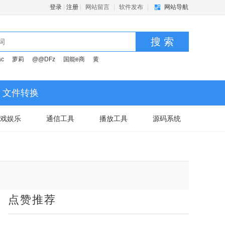
登录
|
注册
|
网站留言
|
软件发布
|
网站导航
搜 索
ac
萝莉
@@DFz
国能e商
黄
文件转换
戏娱乐
通信工具
播放工具
源码系统
点赞推荐