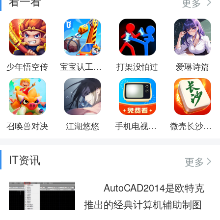
看一看
更多
少年悟空传
宝宝认工程车
打架没怕过
爱琳诗篇
召唤兽对决
江湖悠悠
手机电视高清直播
微壳长沙麻将
IT资讯
更多
AutoCAD2014是欧特克
推出的经典计算机辅助制图