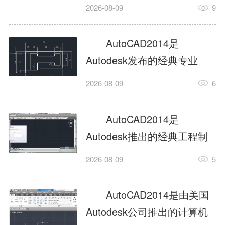
工具，主打稳定2D施工图绘
2026-08-09
9
制与轻量化三维建模，适配
建筑、机械、室内、市政多
AutoCAD2014是
行业工程设计。版本新增图
Autodesk发布的经典专业
纸标签页、实景地理地图、
CAD制图设计软件，是工程
2026-08-09
6
协同设计交流模块，优化命
设计领域使用率极高的老牌
令行智能纠错与图层批量管
绘图工具。软件专注精准二
AutoCAD2014是
理，支持Win8触屏操作、点
维绘图、图纸编辑、参数化
Autodesk推出的经典工程制
云扫描数据导入，兼容各类
设计及基础三维建模，广泛
图设计软件，主打高效精准
DWG图纸格式，文件互通...
2026-08-09
5
应用于建筑设计、机械制
的二维工程绘图与基础三维
造、土木工程、室内设计等
建模作业，适配建筑、机
AutoCAD2014是由美国
多个行业。软件优化绘图流
械、市政、室内设计等多行
Autodesk公司推出的计算机
畅度与文件兼容性，支持参
业场景。软件优化运行机制