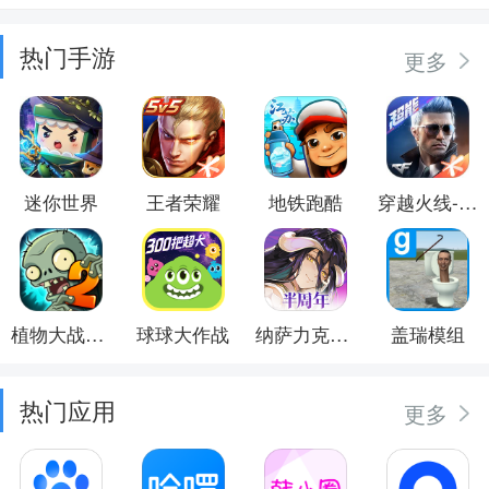
热门手游
更多
迷你世界
王者荣耀
地铁跑酷
穿越火线-枪战王者
植物大战僵尸2
球球大作战
纳萨力克之王
盖瑞模组
热门应用
更多