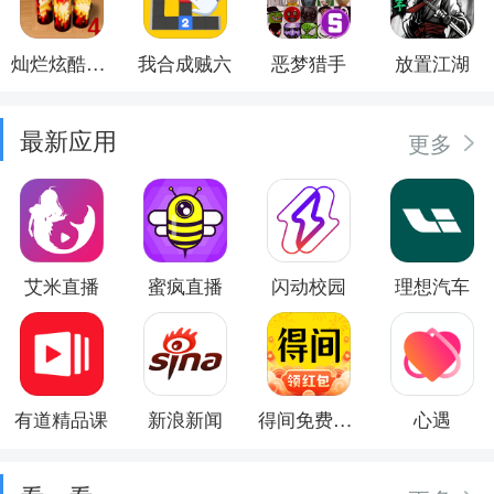
灿烂炫酷模拟器
我合成贼六
恶梦猎手
放置江湖
最新应用
更多
艾米直播
蜜疯直播
闪动校园
理想汽车
有道精品课
新浪新闻
得间免费小说
心遇