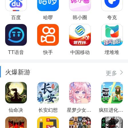
百度
哈啰
韩小圈
夸克
TT语音
快手
中国移动
埋堆堆
火爆新游
更多
仙命决
长安幻想
星梦少女换装
疯狂进化防卫战