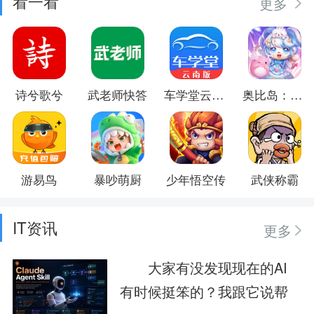
看一看
更多
诗兮歌兮
武老师快答
车学堂云南版
奥比岛：梦想国度
游易鸟
暴吵萌厨
少年悟空传
武侠称霸
IT资讯
更多
大家有没发现现在的AI
有时候挺笨的？我跟它说帮