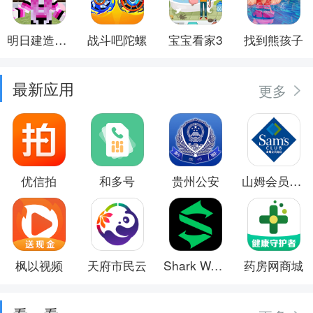
明日建造大师
战斗吧陀螺
宝宝看家3
找到熊孩子
最新应用
更多
优信拍
和多号
贵州公安
山姆会员商店
枫以视频
天府市民云
Shark Wear
药房网商城