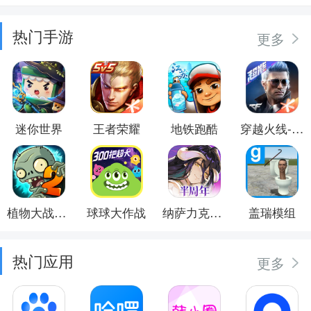
热门手游
更多
迷你世界
王者荣耀
地铁跑酷
穿越火线-枪战王者
植物大战僵尸2
球球大作战
纳萨力克之王
盖瑞模组
热门应用
更多