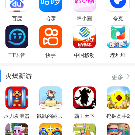
百度
哈啰
韩小圈
夸克
TT语音
快手
中国移动
埋堆堆
火爆新游
更多
压力发泄器
鼠鼠的跳跃冒险
霸王天下
挖掘高手2