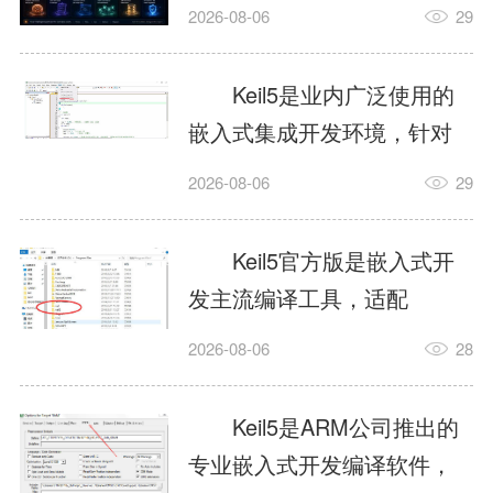
我订个明天早上的闹钟，它
2026-08-06
29
顶多回一段好的。为什么会
这样？因为AI，就是个只会
Keil5是业内广泛使用的
耍嘴皮子的书呆子。它脑子
嵌入式集成开发环境，针对
里有海量知识，但没有真正
ARM、51内核单片机提供编
2026-08-06
29
激发出来实力。而
译、调试、仿真一体化能
AgentSkill，就是给AI大脑装
力，代码编译稳定，调试工
Keil5官方版是嵌入式开
上的一双机械手，它真的能
具成熟，大量开源项目基于
发主流编译工具，适配
解决很多问题。1什么是
该平台开发。新项目需要单
STM32、51单片机等多款芯
AgentSkillSkill指...
2026-08-06
28
独下载对应芯片支持包，新
片，编辑器功能完善，支持
手配置难度较高，正版商业
在线调试、代码仿真，兼容
Keil5是ARM公司推出的
授权费用不菲，未授权版本
众多厂商芯片安装包。软件
专业嵌入式开发编译软件，
存在程序容量限制，适合硬
需要手动添加器件库，初次