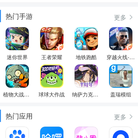
热门手游
更多
迷你世界
王者荣耀
地铁跑酷
穿越火线-枪战王者
植物大战僵尸2
球球大作战
纳萨力克之王
盖瑞模组
热门应用
更多