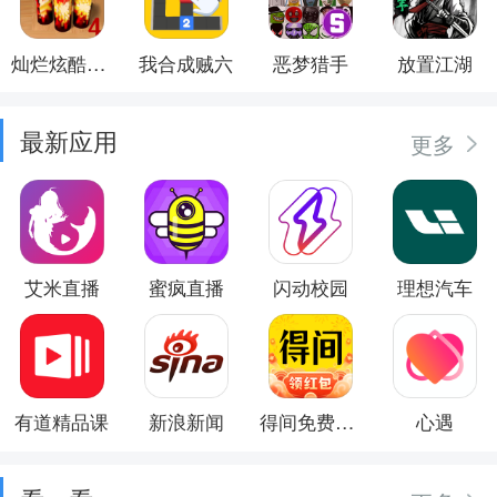
灿烂炫酷模拟器
我合成贼六
恶梦猎手
放置江湖
最新应用
更多
艾米直播
蜜疯直播
闪动校园
理想汽车
有道精品课
新浪新闻
得间免费小说
心遇