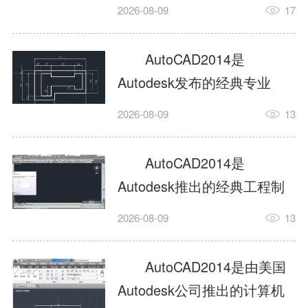
工具，主打稳定2D施工图绘
2026-08-09
17
制与轻量化三维建模，适配
建筑、机械、室内、市政多
AutoCAD2014是
行业工程设计。版本新增图
Autodesk发布的经典专业
纸标签页、实景地理地图、
CAD制图设计软件，是工程
2026-08-09
13
协同设计交流模块，优化命
设计领域使用率极高的老牌
令行智能纠错与图层批量管
绘图工具。软件专注精准二
AutoCAD2014是
理，支持Win8触屏操作、点
维绘图、图纸编辑、参数化
Autodesk推出的经典工程制
云扫描数据导入，兼容各类
设计及基础三维建模，广泛
图设计软件，主打高效精准
DWG图纸格式，文件互通...
2026-08-09
13
应用于建筑设计、机械制
的二维工程绘图与基础三维
造、土木工程、室内设计等
建模作业，适配建筑、机
AutoCAD2014是由美国
多个行业。软件优化绘图流
械、市政、室内设计等多行
Autodesk公司推出的计算机
畅度与文件兼容性，支持参
业场景。软件优化运行机制