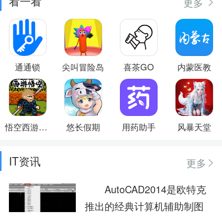
看一看
更多
通通锁
尖叫冒险岛
喜茶GO
内蒙医教
悟空西游酷跑
悠长假期
用药助手
风暴天堂
IT资讯
更多
AutoCAD2014是欧特克
推出的经典计算机辅助制图