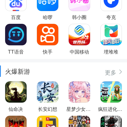
百度
哈啰
韩小圈
夸克
TT语音
快手
中国移动
埋堆堆
火爆新游
更多
仙命决
长安幻想
星梦少女换装
疯狂进化防卫战