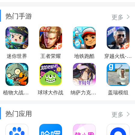
热门手游
更多
迷你世界
王者荣耀
地铁跑酷
穿越火线-枪战王者
植物大战僵尸2
球球大作战
纳萨力克之王
盖瑞模组
热门应用
更多