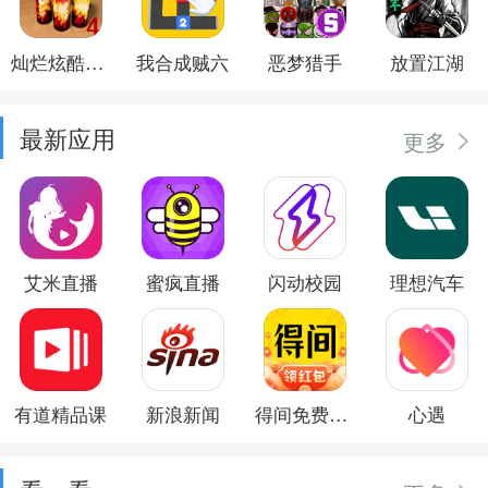
灿烂炫酷模拟器
我合成贼六
恶梦猎手
放置江湖
最新应用
更多
艾米直播
蜜疯直播
闪动校园
理想汽车
有道精品课
新浪新闻
得间免费小说
心遇