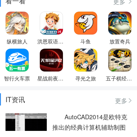
看一看
更多
纵横旅人
洪恩双语绘本
斗鱼
放置奇兵
智行火车票
星战前夜：无烬星河
寻光之旅
五子棋经典版
IT资讯
更多
AutoCAD2014是欧特克
推出的经典计算机辅助制图