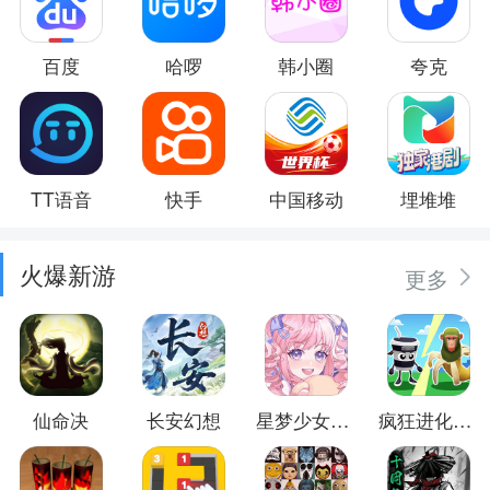
百度
哈啰
韩小圈
夸克
TT语音
快手
中国移动
埋堆堆
火爆新游
更多
仙命决
长安幻想
星梦少女换装
疯狂进化防卫战