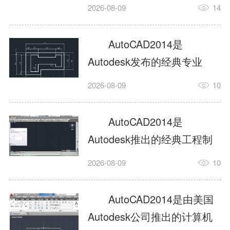
工具，主打稳定2D施工图绘
2026-08-09
14
制与轻量化三维建模，适配
建筑、机械、室内、市政多
AutoCAD2014是
行业工程设计。版本新增图
Autodesk发布的经典专业
纸标签页、实景地理地图、
CAD制图设计软件，是工程
2026-08-09
10
协同设计交流模块，优化命
设计领域使用率极高的老牌
令行智能纠错与图层批量管
绘图工具。软件专注精准二
AutoCAD2014是
理，支持Win8触屏操作、点
维绘图、图纸编辑、参数化
Autodesk推出的经典工程制
云扫描数据导入，兼容各类
设计及基础三维建模，广泛
图设计软件，主打高效精准
DWG图纸格式，文件互通...
2026-08-09
10
应用于建筑设计、机械制
的二维工程绘图与基础三维
造、土木工程、室内设计等
建模作业，适配建筑、机
AutoCAD2014是由美国
多个行业。软件优化绘图流
械、市政、室内设计等多行
Autodesk公司推出的计算机
畅度与文件兼容性，支持参
业场景。软件优化运行机制