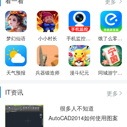
看一看
更多
梦幻仙语
小小村长
手机监控器远程看家
饿了么零售商家版
天气预报
兵器锻造师
漫斗纪元
同城游宁国麻将
IT资讯
更多
很多人不知道
AutoCAD2014如何使用图案