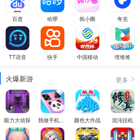
百度
哈啰
韩小圈
夸克
TT语音
快手
中国移动
埋堆堆
火爆新游
更多
眼力大侦探
我做手机壳特好看
颜色大作战
混沌挂机