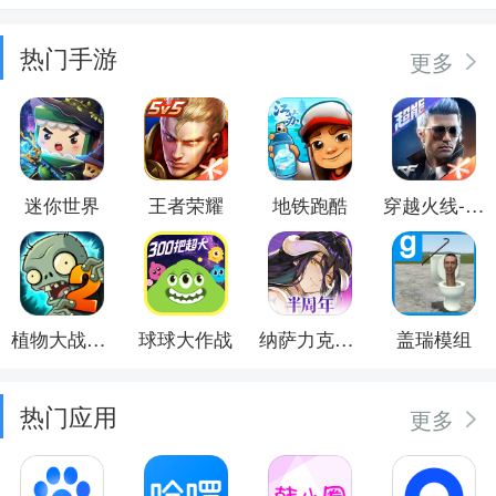
热门手游
更多
迷你世界
王者荣耀
地铁跑酷
穿越火线-枪战王者
植物大战僵尸2
球球大作战
纳萨力克之王
盖瑞模组
热门应用
更多