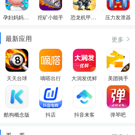
孕妇妈妈日记
挖矿小能手
恐龙机甲射手
压力发泄器
最新应用
更多
天天台球
嘀嗒出行
大润发优鲜
美团骑手
酷狗概念版
抖店
抖音来客
弹琴吧