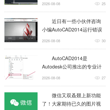
填充?今日为你们带来的文章
2026-08-08
25
是关于AutoCAD2014如何使
用图案填充的内容，还有不
近日有一些小伙伴咨询
清楚小伙伴和小编一起去学
小编AutoCAD2014运行错误
习一下吧。1.打开
怎么办?下面就为大家带来了
2026-08-08
30
AutoCAD2014这款软件，进
AutoCAD2014运行错误怎么
入AutoCAD2014的操作界
办的解决方法，有需要的小
AutoCAD2014是
面，如图所示：2.在该界面内
伙伴可以来了解了解哦。1.打
Autodesk公司推出的专业计
找到矩形选项，如图所示：3.
开控制面板，选择
算机辅助设计（CAD）软
点击矩...
2026-08-08
27
AutodeskAutoCAD2014。2.
件，广泛应用于机械、电
等AutodeskAutoCAD2014的
子、建筑、服装等多个工程
微信又双叒叕上新功能
安装程序加载完毕。3.选择添
与设计领域。作为行业标准
了！大家期待已久的图片视
加/...
工具之一，它提供了强大的