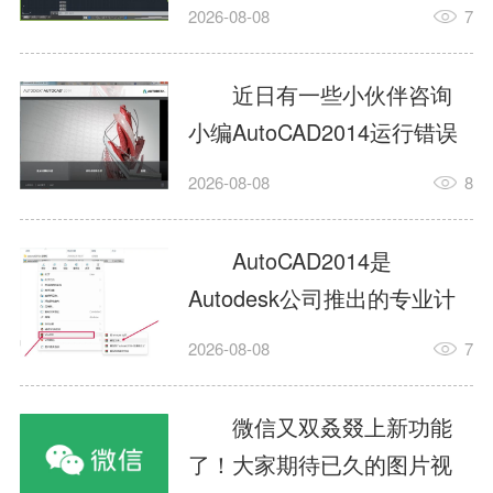
填充?今日为你们带来的文章
2026-08-08
7
是关于AutoCAD2014如何使
用图案填充的内容，还有不
近日有一些小伙伴咨询
清楚小伙伴和小编一起去学
小编AutoCAD2014运行错误
习一下吧。1.打开
怎么办?下面就为大家带来了
2026-08-08
8
AutoCAD2014这款软件，进
AutoCAD2014运行错误怎么
入AutoCAD2014的操作界
办的解决方法，有需要的小
AutoCAD2014是
面，如图所示：2.在该界面内
伙伴可以来了解了解哦。1.打
Autodesk公司推出的专业计
找到矩形选项，如图所示：3.
开控制面板，选择
算机辅助设计（CAD）软
点击矩...
2026-08-08
7
AutodeskAutoCAD2014。2.
件，广泛应用于机械、电
等AutodeskAutoCAD2014的
子、建筑、服装等多个工程
微信又双叒叕上新功能
安装程序加载完毕。3.选择添
与设计领域。作为行业标准
了！大家期待已久的图片视
加/...
工具之一，它提供了强大的