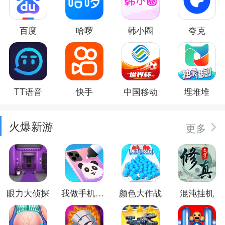
百度
哈啰
韩小圈
夸克
TT语音
快手
中国移动
埋堆堆
火爆新游
更多
眼力大侦探
我做手机壳特好看
颜色大作战
混沌挂机