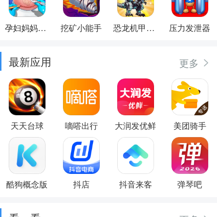
孕妇妈妈日记
挖矿小能手
恐龙机甲射手
压力发泄器
最新应用
更多
天天台球
嘀嗒出行
大润发优鲜
美团骑手
酷狗概念版
抖店
抖音来客
弹琴吧