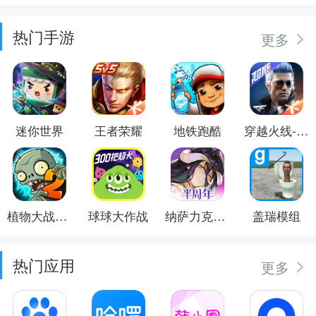
热门手游
更多
迷你世界
王者荣耀
地铁跑酷
穿越火线-枪战王者
植物大战僵尸2
球球大作战
纳萨力克之王
盖瑞模组
热门应用
更多