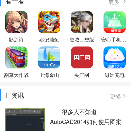
看一看
更多
影之诗
姚记捕鱼
魔域口袋版
安心手机卫士
割草大作战
上海金山
央广网
绿洲充电
IT资讯
更多
很多人不知道
AutoCAD2014如何使用图案