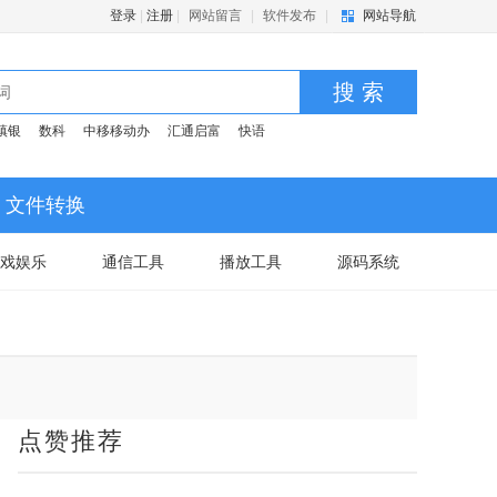
登录
|
注册
|
网站留言
|
软件发布
|
网站导航
搜 索
镇银
数科
中移移动办
汇通启富
快语
文件转换
戏娱乐
通信工具
播放工具
源码系统
点赞推荐