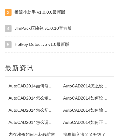
推流小助手 v1.0.0.0最新版
3
TotalMounter
KernSafeTotalMounter是一种先进的和强大的虚拟的CD/DVD-ROM光碟/RW光碟/内存仿真器，TotalMounter也是一个免费的全功能的iSCSI启动程序，虚拟磁盘仿真器。KernSafeTotalMounter还提供虚拟收件技术引入iSCSI启动程序和INetDisk客户，...
JlmPack压缩包 v1.0.10官方版
4
Hotkey Detective v1.0最新版
5
ZipCentral
容易使用的32位的ZIP解压缩工具，特色是能解压缩任何ZIP软件所压的ZIP文件，直接删除ZIP中的文件，测试ZIP文件是否损坏，支援文件名，可将EXE转成ZIP文件，或者ZIP文件转成EXE自解包文件等等，几乎一般ZIP压缩软件该有的功能它都有。
最新资讯
DVD Identifier
DVDPlusIdentifier是一款能够从DVD+R/W盘片读出某种独特盘片参数的程序，它是一款提供了与其它读取DVD-R/W介质参数软件相同功能的应用于DVD+R/W的程序。
AutoCAD2014如何修改标注文字
AutoCAD2014怎么设置透明度
AutoCAD2014怎么矩阵阵列
AutoCAD2014如何设置延伸图形
Jihosoft ISO Maker
AutoCAD2014怎么切换经典模式
AutoCAD2014如何输入文字
一款免费强大的ISO映像文件创建,解压和刻录工具，它可以创建一个ISO镜像文件，从ISO映像中提取内容，以及刻录ISO映像文件到DVD光盘。
AutoCAD2014怎么调出工具栏
AutoCAD2014如何正确卸载
淘淘照片瘦身之星
内存涨价如何不花钱扩容
搜狗输入法又又升级了！新增跨设备复制粘贴”，告别文件传输助手！