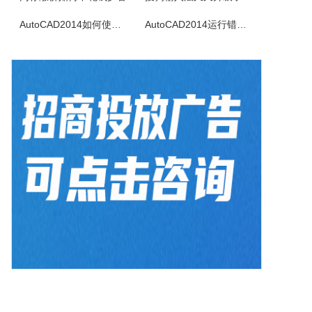
淘淘照片瘦身之星是专为网店卖家精心设计的一款照片瘦身批处理软件。本软件可以解决网店卖家快速、便捷、大批量处理所拍商品照片尺寸大的问题。它可以一次打开多张照片，事先设置好瘦身的参数，然后一键对所有照片批量进行智能瘦身操作。当您的网店每次发布新产品时，不断地把商品照片一张一张反反复复调整尺寸时，您是否感...
AutoCAD2014如何使用图案填充
AutoCAD2014运行错误怎么办