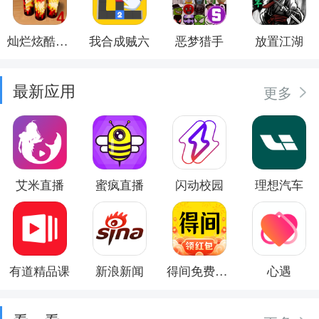
灿烂炫酷模拟器
我合成贼六
恶梦猎手
放置江湖
最新应用
更多
艾米直播
蜜疯直播
闪动校园
理想汽车
有道精品课
新浪新闻
得间免费小说
心遇