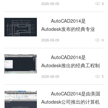
工具，主打稳定2D施工图绘
2026-08-09
9
制与轻量化三维建模，适配
建筑、机械、室内、市政多
AutoCAD2014是
行业工程设计。版本新增图
Autodesk发布的经典专业
纸标签页、实景地理地图、
CAD制图设计软件，是工程
2026-08-09
6
协同设计交流模块，优化命
设计领域使用率极高的老牌
令行智能纠错与图层批量管
绘图工具。软件专注精准二
AutoCAD2014是
理，支持Win8触屏操作、点
维绘图、图纸编辑、参数化
Autodesk推出的经典工程制
云扫描数据导入，兼容各类
设计及基础三维建模，广泛
图设计软件，主打高效精准
DWG图纸格式，文件互通...
2026-08-09
5
应用于建筑设计、机械制
的二维工程绘图与基础三维
造、土木工程、室内设计等
建模作业，适配建筑、机
AutoCAD2014是由美国
多个行业。软件优化绘图流
械、市政、室内设计等多行
Autodesk公司推出的计算机
畅度与文件兼容性，支持参
业场景。软件优化运行机制