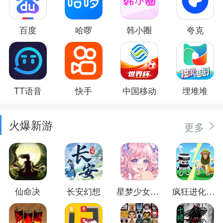
百度
哈啰
韩小圈
夸克
TT语音
快手
中国移动
埋堆堆
火爆新游
更多
仙命决
长安幻想
星梦少女换装
疯狂进化防卫战