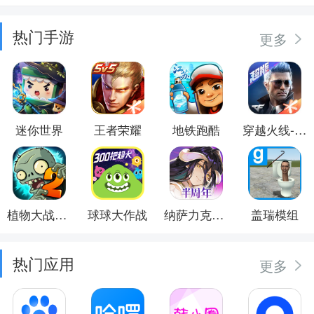
热门手游
更多
迷你世界
王者荣耀
地铁跑酷
穿越火线-枪战王者
植物大战僵尸2
球球大作战
纳萨力克之王
盖瑞模组
热门应用
更多