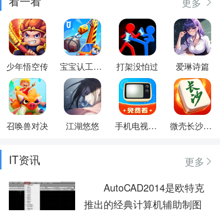
看一看
更多
少年悟空传
宝宝认工程车
打架没怕过
爱琳诗篇
召唤兽对决
江湖悠悠
手机电视高清直播
微壳长沙麻将
IT资讯
更多
AutoCAD2014是欧特克
推出的经典计算机辅助制图