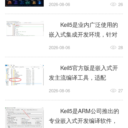
我订个明天早上的闹钟，它
2026-08-06
26
顶多回一段好的。为什么会
这样？因为AI，就是个只会
Keil5是业内广泛使用的
耍嘴皮子的书呆子。它脑子
嵌入式集成开发环境，针对
里有海量知识，但没有真正
ARM、51内核单片机提供编
2026-08-06
28
激发出来实力。而
译、调试、仿真一体化能
AgentSkill，就是给AI大脑装
力，代码编译稳定，调试工
Keil5官方版是嵌入式开
上的一双机械手，它真的能
具成熟，大量开源项目基于
发主流编译工具，适配
解决很多问题。1什么是
该平台开发。新项目需要单
STM32、51单片机等多款芯
AgentSkillSkill指...
2026-08-06
27
独下载对应芯片支持包，新
片，编辑器功能完善，支持
手配置难度较高，正版商业
在线调试、代码仿真，兼容
Keil5是ARM公司推出的
授权费用不菲，未授权版本
众多厂商芯片安装包。软件
专业嵌入式开发编译软件，
存在程序容量限制，适合硬
需要手动添加器件库，初次