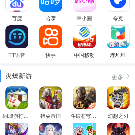
百度
哈啰
韩小圈
夸克
TT语音
快手
中国移动
埋堆堆
火爆新游
更多
同城游打大尖
指尖帝国
斗破苍穹：异火重燃
幻想之刃