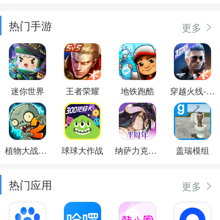
热门手游
更多
迷你世界
王者荣耀
地铁跑酷
穿越火线-枪战王者
植物大战僵尸2
球球大作战
纳萨力克之王
盖瑞模组
热门应用
更多