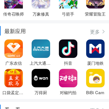
传奇召唤师
万象修真
弓箭手
荣耀冒险王
最新应用
更多
广东农信
上汽大通MAXUS
抖音
厦门地铁
口袋孟定耿马
万得厨
对椒约拍
BiBi Cam