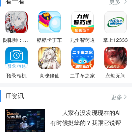
看一看
更多
阴阳师：百闻牌
酷酷卡丁车
九州智药通
掌上12333
预录相机
真魂修仙
二手车之家
永劫无间
IT资讯
更多
大家有没发现现在的AI
有时候挺笨的？我跟它说帮