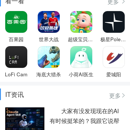
看一看
更多
百果园
世界大战
超级宝贝JoJo
极星Polestar
LoFi Cam
海底大猎杀
小荷AI医生
爱城阳
IT资讯
更多
大家有没发现现在的AI
有时候挺笨的？我跟它说帮