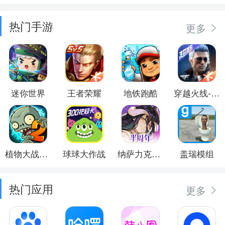
热门手游
更多
迷你世界
王者荣耀
地铁跑酷
穿越火线-枪战王者
植物大战僵尸2
球球大作战
纳萨力克之王
盖瑞模组
热门应用
更多