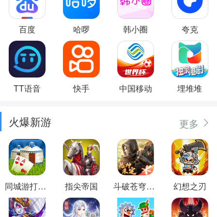
百度
哈啰
韩小圈
夸克
TT语音
快手
中国移动
埋堆堆
火爆新游
更多
同城游打大尖
指尖帝国
斗破苍穹：异火重燃
幻想之刃