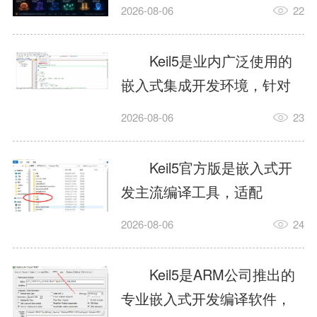
我订个明天早上的闹钟，它
2026-08-06
22
顶多回一段好的。为什么会
这样？因为AI，就是个只会
Keil5是业内广泛使用的
耍嘴皮子的书呆子。它脑子
嵌入式集成开发环境，针对
里有海量知识，但没有真正
ARM、51内核单片机提供编
2026-08-06
23
激发出来实力。而
译、调试、仿真一体化能
AgentSkill，就是给AI大脑装
力，代码编译稳定，调试工
Keil5官方版是嵌入式开
上的一双机械手，它真的能
具成熟，大量开源项目基于
发主流编译工具，适配
解决很多问题。1什么是
该平台开发。新项目需要单
STM32、51单片机等多款芯
AgentSkillSkill指...
2026-08-06
24
独下载对应芯片支持包，新
片，编辑器功能完善，支持
手配置难度较高，正版商业
在线调试、代码仿真，兼容
Keil5是ARM公司推出的
授权费用不菲，未授权版本
众多厂商芯片安装包。软件
专业嵌入式开发编译软件，
存在程序容量限制，适合硬
需要手动添加器件库，初次