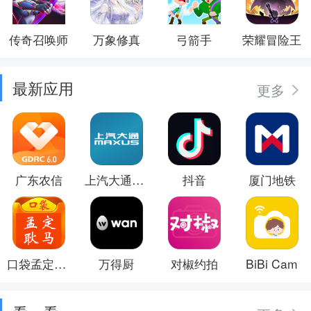
传奇召唤师
万象修真
弓箭手
荣耀冒险王
最新应用
更多
广东农信
上汽大通MAXUS
抖音
厦门地铁
口袋孟定耿马
万得厨
对椒约拍
BiBi Cam