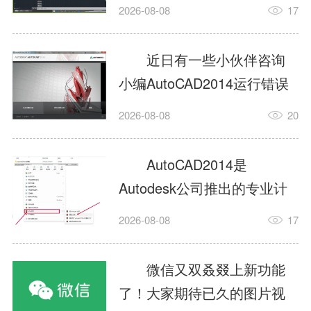
填充?今日为你们带来的文章
2026-08-08
17
是关于AutoCAD2014如何使
用图案填充的内容，还有不
近日有一些小伙伴咨询
清楚小伙伴和小编一起去学
小编AutoCAD2014运行错误
习一下吧。1.打开
怎么办?下面就为大家带来了
2026-08-08
20
AutoCAD2014这款软件，进
AutoCAD2014运行错误怎么
入AutoCAD2014的操作界
办的解决方法，有需要的小
AutoCAD2014是
面，如图所示：2.在该界面内
伙伴可以来了解了解哦。1.打
Autodesk公司推出的专业计
找到矩形选项，如图所示：3.
开控制面板，选择
算机辅助设计（CAD）软
点击矩...
2026-08-08
17
AutodeskAutoCAD2014。2.
件，广泛应用于机械、电
等AutodeskAutoCAD2014的
子、建筑、服装等多个工程
微信又双叒叕上新功能
安装程序加载完毕。3.选择添
与设计领域。作为行业标准
了！大家期待已久的图片视
加/...
工具之一，它提供了强大的