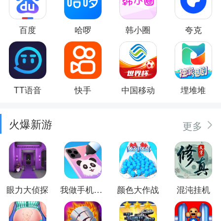
百度
哈啰
韩小圈
夸克
TT语音
快手
中国移动
埋堆堆
火爆新游
更多
眼力大侦探
我做手机壳特好看
颜色大作战
混沌挂机