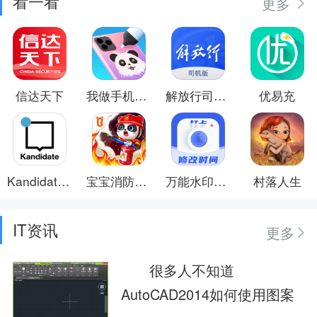
看一看
更多
信达天下
我做手机壳特好看
解放行司机版
优易充
Kandidate时尚生活方式
宝宝消防安全
万能水印打卡相机
村落人生
IT资讯
更多
很多人不知道
AutoCAD2014如何使用图案