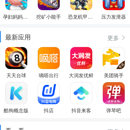
孕妇妈妈日记
挖矿小能手
恐龙机甲射手
压力发泄器
最新应用
更多
天天台球
嘀嗒出行
大润发优鲜
美团骑手
酷狗概念版
抖店
抖音来客
弹琴吧