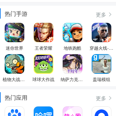
热门手游
更多
迷你世界
王者荣耀
地铁跑酷
穿越火线-枪战王者
植物大战僵尸2
球球大作战
纳萨力克之王
盖瑞模组
热门应用
更多