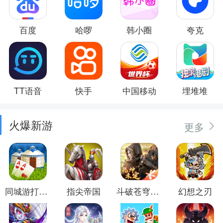
百度
哈啰
韩小圈
夸克
TT语音
快手
中国移动
埋堆堆
火爆新游
更多
同城游打大尖
指尖帝国
斗破苍穹：异火重燃
幻想之刃