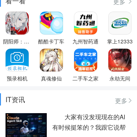
看一看
更多
阴阳师：百闻牌
酷酷卡丁车
九州智药通
掌上12333
预录相机
真魂修仙
二手车之家
永劫无间
IT资讯
更多
大家有没发现现在的AI
有时候挺笨的？我跟它说帮