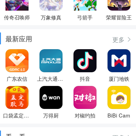
传奇召唤师
万象修真
弓箭手
荣耀冒险王
最新应用
更多
广东农信
上汽大通MAXUS
抖音
厦门地铁
口袋孟定耿马
万得厨
对椒约拍
BiBi Cam