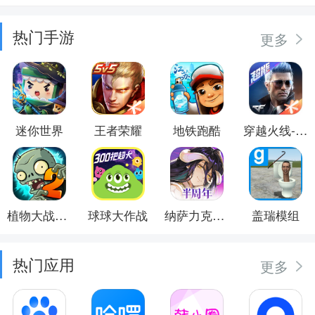
热门手游
更多
迷你世界
王者荣耀
地铁跑酷
穿越火线-枪战王者
植物大战僵尸2
球球大作战
纳萨力克之王
盖瑞模组
热门应用
更多