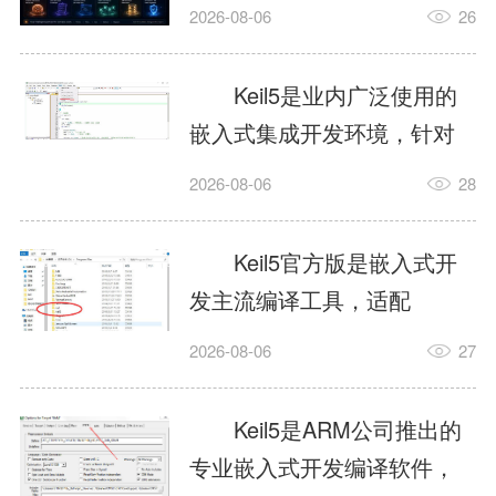
我订个明天早上的闹钟，它
2026-08-06
26
顶多回一段好的。为什么会
这样？因为AI，就是个只会
Keil5是业内广泛使用的
耍嘴皮子的书呆子。它脑子
嵌入式集成开发环境，针对
里有海量知识，但没有真正
ARM、51内核单片机提供编
2026-08-06
28
激发出来实力。而
译、调试、仿真一体化能
AgentSkill，就是给AI大脑装
力，代码编译稳定，调试工
Keil5官方版是嵌入式开
上的一双机械手，它真的能
具成熟，大量开源项目基于
发主流编译工具，适配
解决很多问题。1什么是
该平台开发。新项目需要单
STM32、51单片机等多款芯
AgentSkillSkill指...
2026-08-06
27
独下载对应芯片支持包，新
片，编辑器功能完善，支持
手配置难度较高，正版商业
在线调试、代码仿真，兼容
Keil5是ARM公司推出的
授权费用不菲，未授权版本
众多厂商芯片安装包。软件
专业嵌入式开发编译软件，
存在程序容量限制，适合硬
需要手动添加器件库，初次