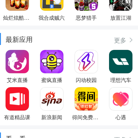
灿烂炫酷模拟器
我合成贼六
恶梦猎手
放置江湖
最新应用
更多
艾米直播
蜜疯直播
闪动校园
理想汽车
有道精品课
新浪新闻
得间免费小说
心遇