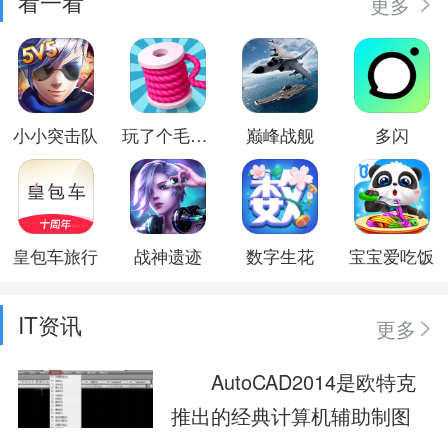
看一看
更多
小小突击队
玩了个毛线儿
巅峰战舰
多闪
皇包车旅行
战神遗迹
数字生花
宝宝爱吃饭
IT资讯
更多
AutoCAD2014是欧特克
推出的经典计算机辅助制图