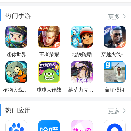
热门手游
更多
迷你世界
王者荣耀
地铁跑酷
穿越火线-枪战王者
植物大战僵尸2
球球大作战
纳萨力克之王
盖瑞模组
热门应用
更多