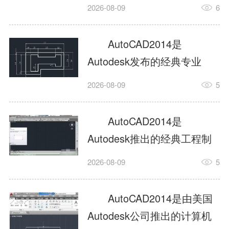
工具，主打稳定2D施工图绘
2026-08-09
6
制与轻量化三维建模，适配
建筑、机械、室内、市政多
AutoCAD2014是
行业工程设计。版本新增图
Autodesk发布的经典专业
纸标签页、实景地理地图、
CAD制图设计软件，是工程
2026-08-09
5
协同设计交流模块，优化命
设计领域使用率极高的老牌
令行智能纠错与图层批量管
绘图工具。软件专注精准二
AutoCAD2014是
理，支持Win8触屏操作、点
维绘图、图纸编辑、参数化
Autodesk推出的经典工程制
云扫描数据导入，兼容各类
设计及基础三维建模，广泛
图设计软件，主打高效精准
DWG图纸格式，文件互通...
2026-08-09
5
应用于建筑设计、机械制
的二维工程绘图与基础三维
造、土木工程、室内设计等
建模作业，适配建筑、机
AutoCAD2014是由美国
多个行业。软件优化绘图流
械、市政、室内设计等多行
Autodesk公司推出的计算机
畅度与文件兼容性，支持参
业场景。软件优化运行机制