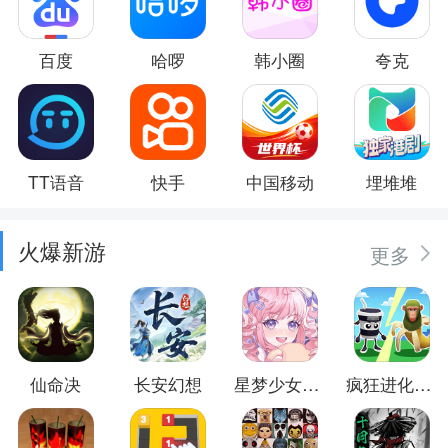
百度
哈啰
韩小圈
夸克
TT语音
快手
中国移动
埋堆堆
火爆新游
更多
仙命决
长安幻想
星梦少女换装
疯狂进化防卫战