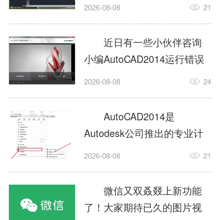
填充?今日为你们带来的文章
2026-08-08
21
是关于AutoCAD2014如何使
用图案填充的内容，还有不
近日有一些小伙伴咨询
清楚小伙伴和小编一起去学
小编AutoCAD2014运行错误
习一下吧。1.打开
怎么办?下面就为大家带来了
2026-08-08
24
AutoCAD2014这款软件，进
AutoCAD2014运行错误怎么
入AutoCAD2014的操作界
办的解决方法，有需要的小
AutoCAD2014是
面，如图所示：2.在该界面内
伙伴可以来了解了解哦。1.打
Autodesk公司推出的专业计
找到矩形选项，如图所示：3.
开控制面板，选择
算机辅助设计（CAD）软
点击矩...
2026-08-08
21
AutodeskAutoCAD2014。2.
件，广泛应用于机械、电
等AutodeskAutoCAD2014的
子、建筑、服装等多个工程
微信又双叒叕上新功能
安装程序加载完毕。3.选择添
与设计领域。作为行业标准
了！大家期待已久的图片视
加/...
工具之一，它提供了强大的