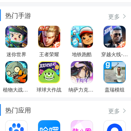
热门手游
更多
迷你世界
王者荣耀
地铁跑酷
穿越火线-枪战王者
植物大战僵尸2
球球大作战
纳萨力克之王
盖瑞模组
热门应用
更多