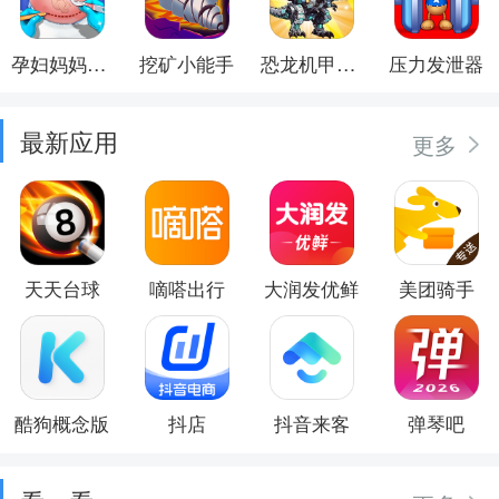
孕妇妈妈日记
挖矿小能手
恐龙机甲射手
压力发泄器
最新应用
更多
天天台球
嘀嗒出行
大润发优鲜
美团骑手
酷狗概念版
抖店
抖音来客
弹琴吧