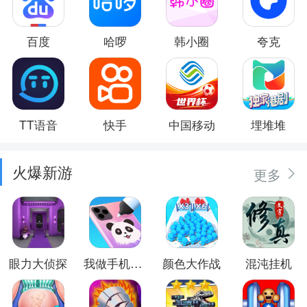
百度
哈啰
韩小圈
夸克
TT语音
快手
中国移动
埋堆堆
火爆新游
更多
眼力大侦探
我做手机壳特好看
颜色大作战
混沌挂机