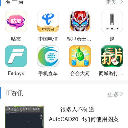
看一看
更多
咕友
中国电信
铠甲勇士之英雄传说
魏
Fitdays
手机查车
合合大厨
同城游打三片
IT资讯
更多
很多人不知道
AutoCAD2014如何使用图案