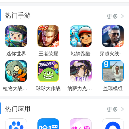
热门手游
更多
迷你世界
王者荣耀
地铁跑酷
穿越火线-枪战王者
植物大战僵尸2
球球大作战
纳萨力克之王
盖瑞模组
热门应用
更多