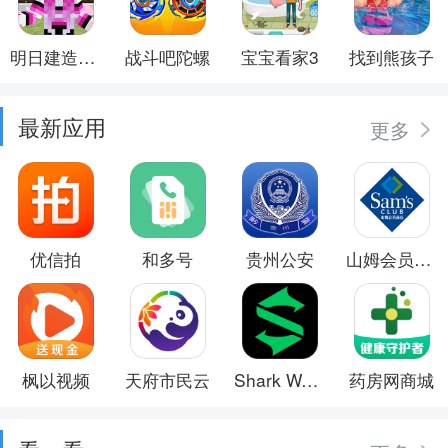
明日建造大师
战斗吧陀螺
宝宝看家3
找到熊孩子
最新应用
更多
优信拍
和多号
贵州公安
山姆会员商店
枫以视频
天府市民云
Shark Wear
药房网商城