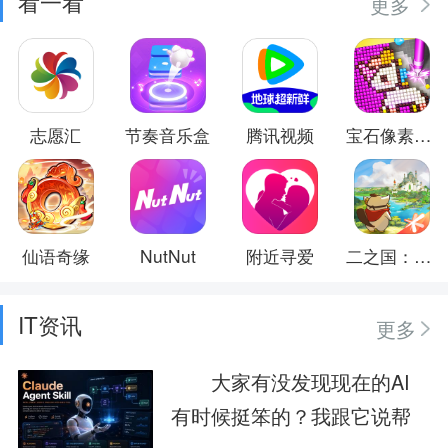
看一看
更多
志愿汇
节奏音乐盒
腾讯视频
宝石像素涂色
仙语奇缘
NutNut
附近寻爱
二之国：交错世界
IT资讯
更多
大家有没发现现在的AI
有时候挺笨的？我跟它说帮