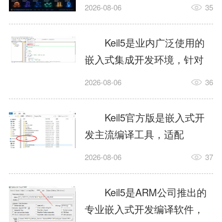
我订个明天早上的闹钟，它
2026-08-06
35
顶多回一段好的。为什么会
这样？因为AI，就是个只会
Keil5是业内广泛使用的
耍嘴皮子的书呆子。它脑子
嵌入式集成开发环境，针对
里有海量知识，但没有真正
ARM、51内核单片机提供编
2026-08-06
36
激发出来实力。而
译、调试、仿真一体化能
AgentSkill，就是给AI大脑装
力，代码编译稳定，调试工
Keil5官方版是嵌入式开
上的一双机械手，它真的能
具成熟，大量开源项目基于
发主流编译工具，适配
解决很多问题。1什么是
该平台开发。新项目需要单
STM32、51单片机等多款芯
AgentSkillSkill指...
2026-08-06
37
独下载对应芯片支持包，新
片，编辑器功能完善，支持
手配置难度较高，正版商业
在线调试、代码仿真，兼容
Keil5是ARM公司推出的
授权费用不菲，未授权版本
众多厂商芯片安装包。软件
专业嵌入式开发编译软件，
存在程序容量限制，适合硬
需要手动添加器件库，初次