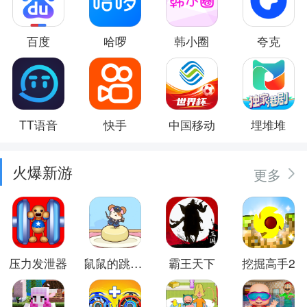
百度
哈啰
韩小圈
夸克
TT语音
快手
中国移动
埋堆堆
火爆新游
更多
压力发泄器
鼠鼠的跳跃冒险
霸王天下
挖掘高手2