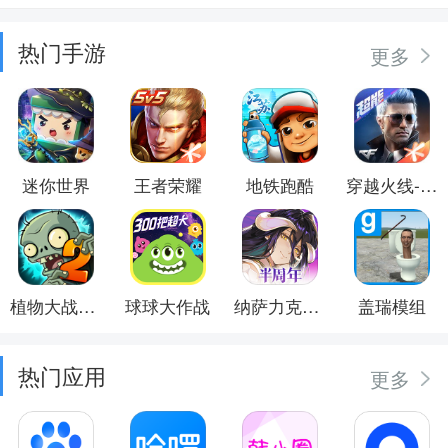
热门手游
更多
迷你世界
王者荣耀
地铁跑酷
穿越火线-枪战王者
植物大战僵尸2
球球大作战
纳萨力克之王
盖瑞模组
热门应用
更多