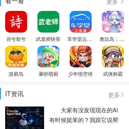
看一看
更多
诗兮歌兮
武老师快答
车学堂云南版
奥比岛：梦想国度
游易鸟
暴吵萌厨
少年悟空传
武侠称霸
IT资讯
更多
大家有没发现现在的AI
有时候挺笨的？我跟它说帮