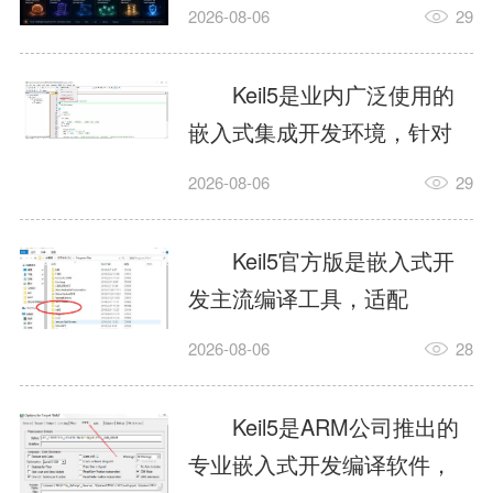
我订个明天早上的闹钟，它
2026-08-06
29
顶多回一段好的。为什么会
这样？因为AI，就是个只会
Keil5是业内广泛使用的
耍嘴皮子的书呆子。它脑子
嵌入式集成开发环境，针对
里有海量知识，但没有真正
ARM、51内核单片机提供编
2026-08-06
29
激发出来实力。而
译、调试、仿真一体化能
AgentSkill，就是给AI大脑装
力，代码编译稳定，调试工
Keil5官方版是嵌入式开
上的一双机械手，它真的能
具成熟，大量开源项目基于
发主流编译工具，适配
解决很多问题。1什么是
该平台开发。新项目需要单
STM32、51单片机等多款芯
AgentSkillSkill指...
2026-08-06
28
独下载对应芯片支持包，新
片，编辑器功能完善，支持
手配置难度较高，正版商业
在线调试、代码仿真，兼容
Keil5是ARM公司推出的
授权费用不菲，未授权版本
众多厂商芯片安装包。软件
专业嵌入式开发编译软件，
存在程序容量限制，适合硬
需要手动添加器件库，初次