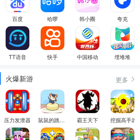
百度
哈啰
韩小圈
夸克
TT语音
快手
中国移动
埋堆堆
火爆新游
更多
压力发泄器
鼠鼠的跳跃冒险
霸王天下
挖掘高手2