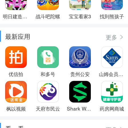
明日建造大师
战斗吧陀螺
宝宝看家3
找到熊孩子
最新应用
更多
优信拍
和多号
贵州公安
山姆会员商店
枫以视频
天府市民云
Shark Wear
药房网商城