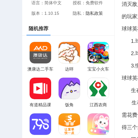
语言：简体中文
授权：免费软件
消灭敌
版本：1.10.15
隐私：
隐私政策
的玩家
球球英
随机推荐
1.球
2.球
3.懂
澳康达二手车
达咩
宝宝小火车
球球英
生存
生存模
有道精品课
饭角
江西农商
需花费
得三个