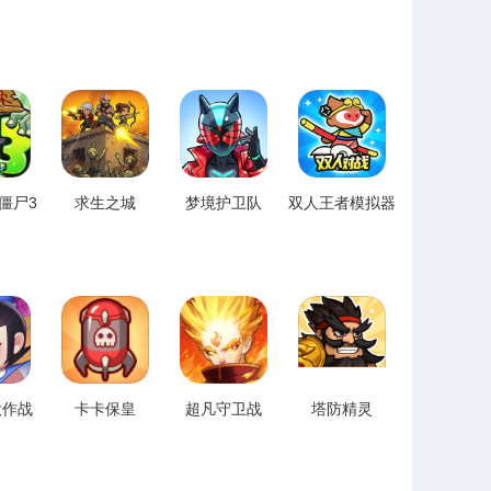
僵尸3
求生之城
梦境护卫队
双人王者模拟器
大作战
卡卡保皇
超凡守卫战
塔防精灵