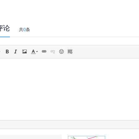
评论
共
0
条