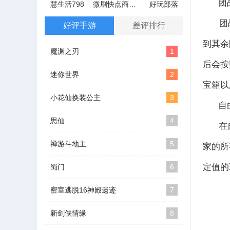
团战
慧生活798
微刷快点商户版
好玩部落
团战模
好评手游
差评排行
到其余
魔渊之刃
1
后会按
迷你世界
2
宝箱以
小花仙换装公主
3
自由
思仙
4
在自
禅游斗地主
5
家的所
定值的
蜀门
6
密室逃脱16神殿遗迹
7
新剑侠情缘
8