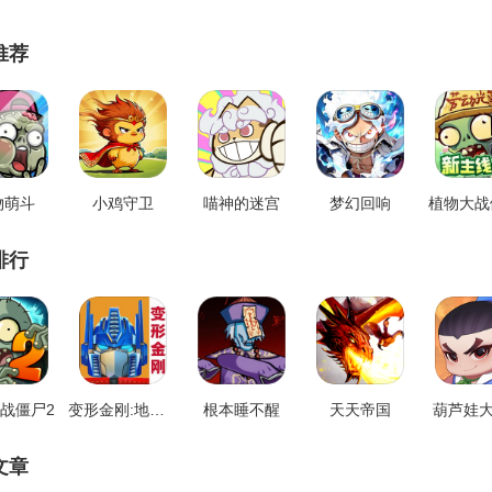
推荐
物萌斗
小鸡守卫
喵神的迷宫
梦幻回响
植物大战
排行
战僵尸2
变形金刚:地球之战
根本睡不醒
天天帝国
葫芦娃
文章