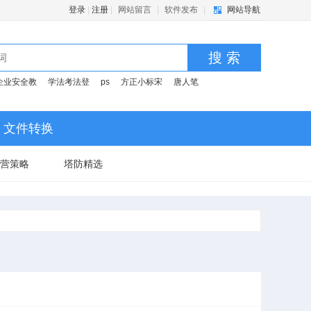
登录
|
注册
|
网站留言
|
软件发布
|
网站导航
搜 索
企业安全教
学法考法登
ps
方正小标宋
唐人笔
文件转换
营策略
塔防精选