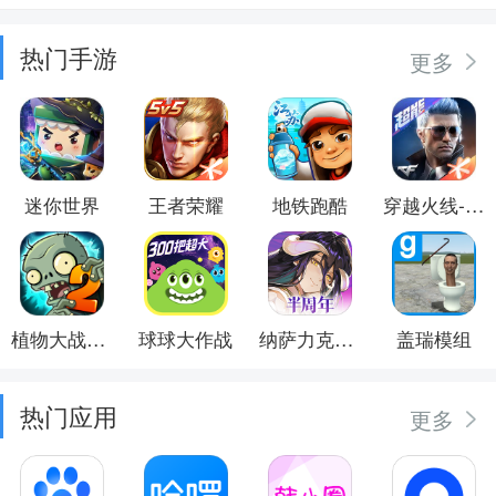
热门手游
更多
迷你世界
王者荣耀
地铁跑酷
穿越火线-枪战王者
植物大战僵尸2
球球大作战
纳萨力克之王
盖瑞模组
热门应用
更多