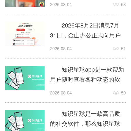
打开地图，结果行驶中颠
2026-08-04
53
簸，触发了导航APP的摇一
摇广告，页面瞬间跳转到电
2026年8月2日消息7月
商平台，导航界面直接消
31日，金山办公正式向用户
失。评论区瞬间被车主们刷
推送了WPSOffice全新版本，
2026-08-04
51
屏，在高速匝道口被弹窗逼
版本号为12.1.0.28022。作为
得急刹车，有人刚打开地图
国内市场占有率领先的办公
知识星球app是一款帮助
找车位就被跳转广告页面......
软件，WPS此次更新不仅对
用户随时查看各种动态的软
这样太危险了啊！安全永远
存储管理、PDF、表格等基
件，那么知识星球怎么提
是第一。导航是驾驶刚需，...
2026-08-04
59
础组件进行了大幅调优，还
问？知识星球提问的方法？
进一步深化了AI应用在日常
下面就让小编给大家解答下
知识星球是一款高品质
办公场景中的融合。业内人
吧!知识星球怎么提问？1、进
的社交软件，那么知识星球
士指出，此次更新直击多项
入星球：打开知识星球App，