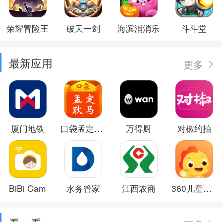
荣耀冒险王
破天一剑
海滨消消乐
斗斗堂
最新应用
更多
厦门地铁
口袋孟定耿马
万得厨
对椒约拍
BiBi Cam
水务管家
江西农商
360儿童卫士