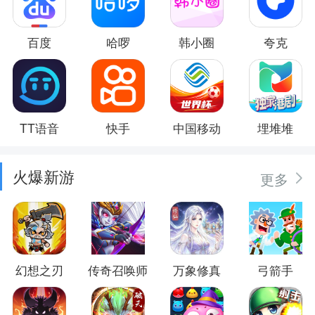
百度
哈啰
韩小圈
夸克
TT语音
快手
中国移动
埋堆堆
火爆新游
更多
幻想之刃
传奇召唤师
万象修真
弓箭手