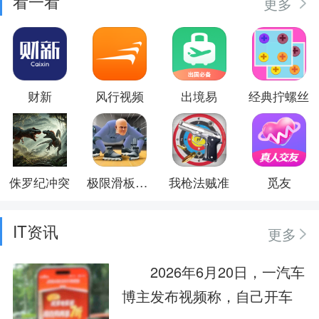
看一看
更多
财新
风行视频
出境易
经典拧螺丝
侏罗纪冲突
极限滑板少年
我枪法贼准
觅友
IT资讯
更多
2026年6月20日，一汽车
博主发布视频称，自己开车