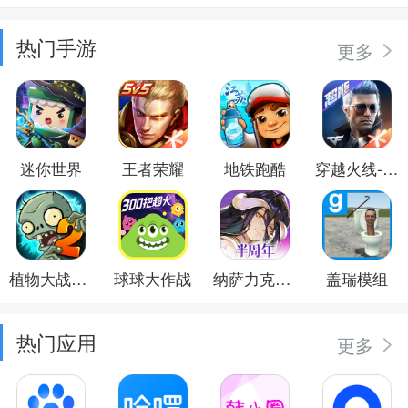
热门手游
更多
迷你世界
王者荣耀
地铁跑酷
穿越火线-枪战王者
植物大战僵尸2
球球大作战
纳萨力克之王
盖瑞模组
热门应用
更多