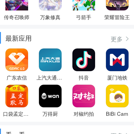
传奇召唤师
万象修真
弓箭手
荣耀冒险王
最新应用
更多
广东农信
上汽大通MAXUS
抖音
厦门地铁
口袋孟定耿马
万得厨
对椒约拍
BiBi Cam