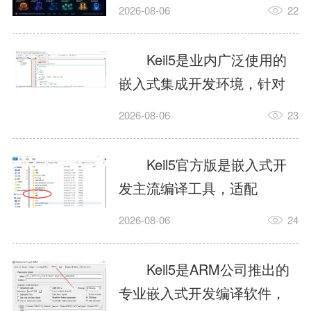
我订个明天早上的闹钟，它
2026-08-06
22
顶多回一段好的。为什么会
这样？因为AI，就是个只会
Keil5是业内广泛使用的
耍嘴皮子的书呆子。它脑子
嵌入式集成开发环境，针对
里有海量知识，但没有真正
ARM、51内核单片机提供编
2026-08-06
23
激发出来实力。而
译、调试、仿真一体化能
AgentSkill，就是给AI大脑装
力，代码编译稳定，调试工
Keil5官方版是嵌入式开
上的一双机械手，它真的能
具成熟，大量开源项目基于
发主流编译工具，适配
解决很多问题。1什么是
该平台开发。新项目需要单
STM32、51单片机等多款芯
AgentSkillSkill指...
2026-08-06
24
独下载对应芯片支持包，新
片，编辑器功能完善，支持
手配置难度较高，正版商业
在线调试、代码仿真，兼容
Keil5是ARM公司推出的
授权费用不菲，未授权版本
众多厂商芯片安装包。软件
专业嵌入式开发编译软件，
存在程序容量限制，适合硬
需要手动添加器件库，初次