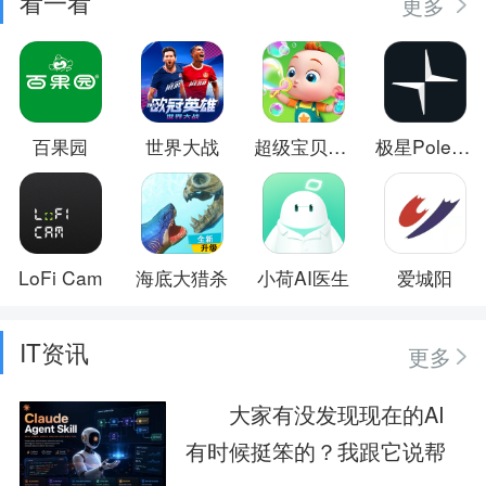
看一看
更多
百果园
世界大战
超级宝贝JoJo
极星Polestar
LoFi Cam
海底大猎杀
小荷AI医生
爱城阳
IT资讯
更多
大家有没发现现在的AI
有时候挺笨的？我跟它说帮