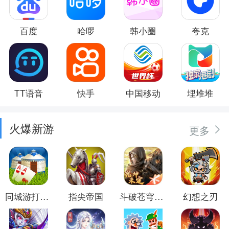
百度
哈啰
韩小圈
夸克
TT语音
快手
中国移动
埋堆堆
火爆新游
更多
同城游打大尖
指尖帝国
斗破苍穹：异火重燃
幻想之刃