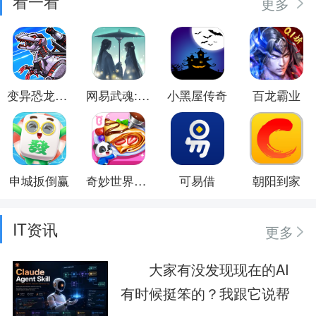
看一看
更多
变异恐龙模拟器
网易武魂:花与剑
小黑屋传奇
百龙霸业
申城扳倒赢
奇妙世界美食
可易借
朝阳到家
IT资讯
更多
大家有没发现现在的AI
有时候挺笨的？我跟它说帮