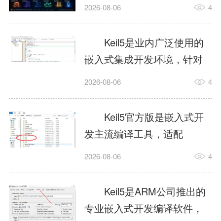
我订个明天早上的闹钟，它
2026-08-06
4
顶多回一段好的。为什么会
这样？因为AI，就是个只会
Keil5是业内广泛使用的
耍嘴皮子的书呆子。它脑子
嵌入式集成开发环境，针对
里有海量知识，但没有真正
ARM、51内核单片机提供编
2026-08-06
4
激发出来实力。而
译、调试、仿真一体化能
AgentSkill，就是给AI大脑装
力，代码编译稳定，调试工
Keil5官方版是嵌入式开
上的一双机械手，它真的能
具成熟，大量开源项目基于
发主流编译工具，适配
解决很多问题。1什么是
该平台开发。新项目需要单
STM32、51单片机等多款芯
AgentSkillSkill指...
2026-08-06
4
独下载对应芯片支持包，新
片，编辑器功能完善，支持
手配置难度较高，正版商业
在线调试、代码仿真，兼容
Keil5是ARM公司推出的
授权费用不菲，未授权版本
众多厂商芯片安装包。软件
专业嵌入式开发编译软件，
存在程序容量限制，适合硬
需要手动添加器件库，初次