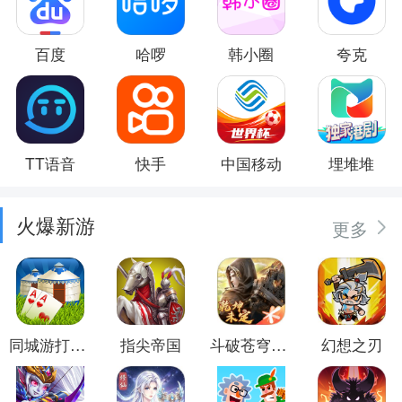
百度
哈啰
韩小圈
夸克
TT语音
快手
中国移动
埋堆堆
火爆新游
更多
同城游打大尖
指尖帝国
斗破苍穹：异火重燃
幻想之刃