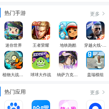
热门手游
更多
迷你世界
王者荣耀
地铁跑酷
穿越火线-枪战王者
植物大战僵尸2
球球大作战
纳萨力克之王
盖瑞模组
热门应用
更多