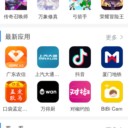
传奇召唤师
万象修真
弓箭手
荣耀冒险王
最新应用
更多
广东农信
上汽大通MAXUS
抖音
厦门地铁
口袋孟定耿马
万得厨
对椒约拍
BiBi Cam