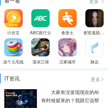
看一看
更多
计步宝
ABC医疗云
食派士
密室逃脱逃出办公室3
连个儿毛线
濡沫江湖
汉家城市
脉达
IT资讯
更多
大家有没发现现在的AI
有时候挺笨的？我跟它说帮