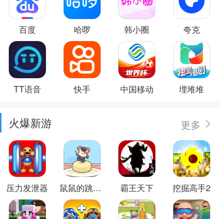
百度
哈啰
韩小圈
夸克
TT语音
快手
中国移动
埋堆堆
火爆新游
更多
压力发泄器
鼠鼠的跳跃冒险
霸王天下
挖掘高手2