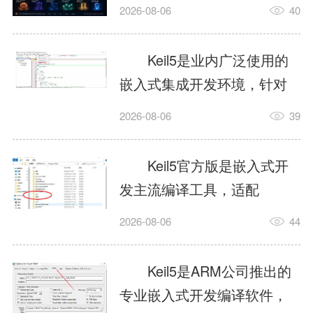
我订个明天早上的闹钟，它
2026-08-06
40
顶多回一段好的。为什么会
这样？因为AI，就是个只会
Keil5是业内广泛使用的
耍嘴皮子的书呆子。它脑子
嵌入式集成开发环境，针对
里有海量知识，但没有真正
ARM、51内核单片机提供编
2026-08-06
39
激发出来实力。而
译、调试、仿真一体化能
AgentSkill，就是给AI大脑装
力，代码编译稳定，调试工
Keil5官方版是嵌入式开
上的一双机械手，它真的能
具成熟，大量开源项目基于
发主流编译工具，适配
解决很多问题。1什么是
该平台开发。新项目需要单
STM32、51单片机等多款芯
AgentSkillSkill指...
2026-08-06
44
独下载对应芯片支持包，新
片，编辑器功能完善，支持
手配置难度较高，正版商业
在线调试、代码仿真，兼容
Keil5是ARM公司推出的
授权费用不菲，未授权版本
众多厂商芯片安装包。软件
专业嵌入式开发编译软件，
存在程序容量限制，适合硬
需要手动添加器件库，初次