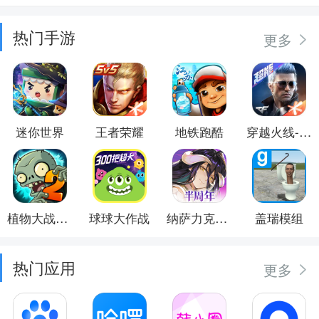
热门手游
更多
迷你世界
王者荣耀
地铁跑酷
穿越火线-枪战王者
植物大战僵尸2
球球大作战
纳萨力克之王
盖瑞模组
热门应用
更多