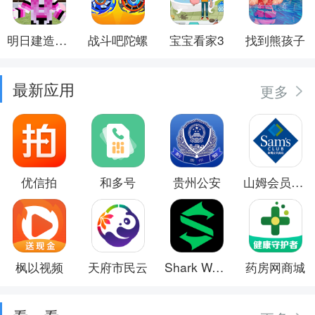
明日建造大师
战斗吧陀螺
宝宝看家3
找到熊孩子
最新应用
更多
优信拍
和多号
贵州公安
山姆会员商店
枫以视频
天府市民云
Shark Wear
药房网商城