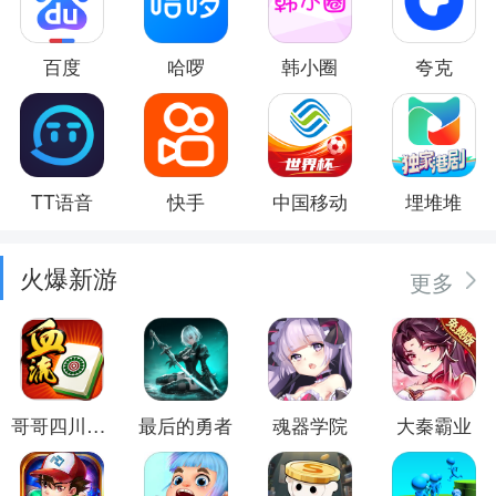
百度
哈啰
韩小圈
夸克
TT语音
快手
中国移动
埋堆堆
火爆新游
更多
哥哥四川麻将
最后的勇者
魂器学院
大秦霸业