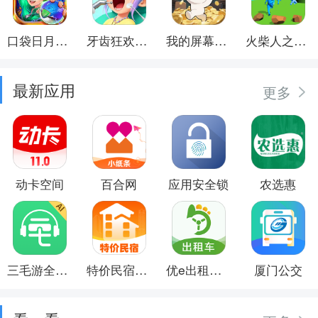
口袋日月游戏软件
牙齿狂欢派对
我的屏幕在喷钱
火柴人之觉醒年代
最新应用
更多
动卡空间
百合网
应用安全锁
农选惠
三毛游全球景点讲解语音导游
特价民宿预订
优e出租司机
厦门公交