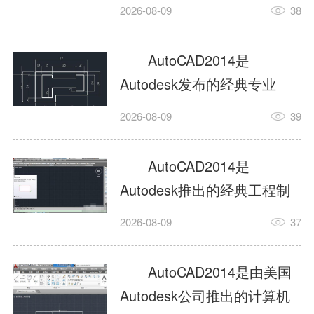
工具，主打稳定2D施工图绘
2026-08-09
38
制与轻量化三维建模，适配
建筑、机械、室内、市政多
AutoCAD2014是
行业工程设计。版本新增图
Autodesk发布的经典专业
纸标签页、实景地理地图、
CAD制图设计软件，是工程
2026-08-09
39
协同设计交流模块，优化命
设计领域使用率极高的老牌
令行智能纠错与图层批量管
绘图工具。软件专注精准二
AutoCAD2014是
理，支持Win8触屏操作、点
维绘图、图纸编辑、参数化
Autodesk推出的经典工程制
云扫描数据导入，兼容各类
设计及基础三维建模，广泛
图设计软件，主打高效精准
DWG图纸格式，文件互通...
2026-08-09
37
应用于建筑设计、机械制
的二维工程绘图与基础三维
造、土木工程、室内设计等
建模作业，适配建筑、机
AutoCAD2014是由美国
多个行业。软件优化绘图流
械、市政、室内设计等多行
Autodesk公司推出的计算机
畅度与文件兼容性，支持参
业场景。软件优化运行机制