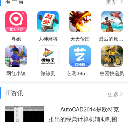
看一看
更多
寻她
大神麻将
天天帝国
最后的原始人
网红小镇
微鲸灵
艺测365教师
校园快递员
IT资讯
更多
AutoCAD2014是欧特克
推出的经典计算机辅助制图