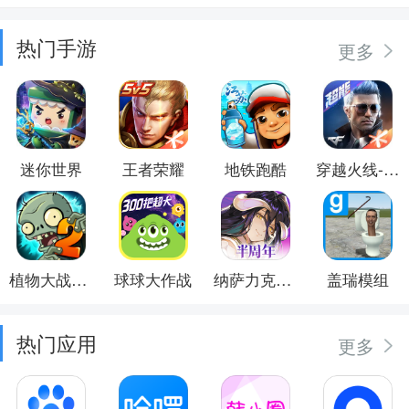
热门手游
更多
迷你世界
王者荣耀
地铁跑酷
穿越火线-枪战王者
植物大战僵尸2
球球大作战
纳萨力克之王
盖瑞模组
热门应用
更多