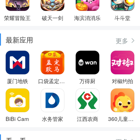
荣耀冒险王
破天一剑
海滨消消乐
斗斗堂
最新应用
更多
厦门地铁
口袋孟定耿马
万得厨
对椒约拍
BiBi Cam
水务管家
江西农商
360儿童卫士