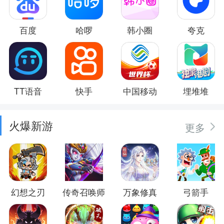
百度
哈啰
韩小圈
夸克
TT语音
快手
中国移动
埋堆堆
火爆新游
更多
幻想之刃
传奇召唤师
万象修真
弓箭手