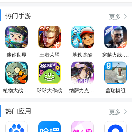
热门手游
更多
迷你世界
王者荣耀
地铁跑酷
穿越火线-枪战王者
植物大战僵尸2
球球大作战
纳萨力克之王
盖瑞模组
热门应用
更多