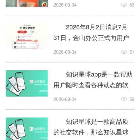
打开地图，结果行驶中颠
2026-08-04
53
簸，触发了导航APP的摇一
摇广告，页面瞬间跳转到电
2026年8月2日消息7月
商平台，导航界面直接消
31日，金山办公正式向用户
失。评论区瞬间被车主们刷
推送了WPSOffice全新版本，
2026-08-04
51
屏，在高速匝道口被弹窗逼
版本号为12.1.0.28022。作为
得急刹车，有人刚打开地图
国内市场占有率领先的办公
知识星球app是一款帮助
找车位就被跳转广告页面......
软件，WPS此次更新不仅对
用户随时查看各种动态的软
这样太危险了啊！安全永远
存储管理、PDF、表格等基
件，那么知识星球怎么提
是第一。导航是驾驶刚需，...
2026-08-04
59
础组件进行了大幅调优，还
问？知识星球提问的方法？
进一步深化了AI应用在日常
下面就让小编给大家解答下
知识星球是一款高品质
办公场景中的融合。业内人
吧!知识星球怎么提问？1、进
的社交软件，那么知识星球
士指出，此次更新直击多项
入星球：打开知识星球App，