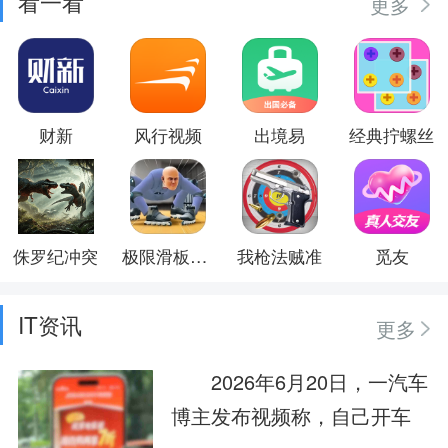
看一看
更多
财新
风行视频
出境易
经典拧螺丝
侏罗纪冲突
极限滑板少年
我枪法贼准
觅友
IT资讯
更多
2026年6月20日，一汽车
博主发布视频称，自己开车